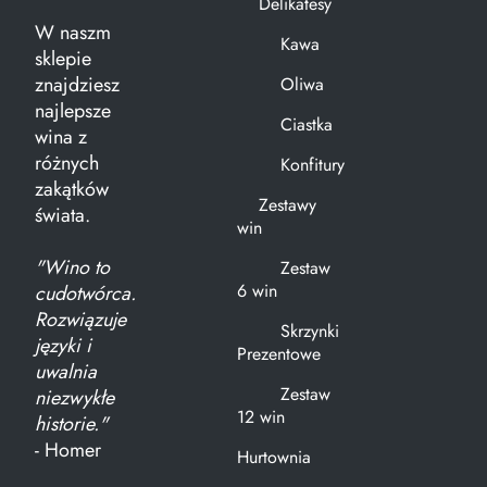
Delikatesy
W naszm
Kawa
sklepie
znajdziesz
Oliwa
najlepsze
Ciastka
wina z
różnych
Konfitury
zakątków
Zestawy
świata.
win
"Wino to
Zestaw
6 win
cudotwórca.
Rozwiązuje
Skrzynki
języki i
Prezentowe
uwalnia
Zestaw
niezwykłe
12 win
historie."
- Homer
Hurtownia