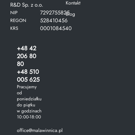
Kontakt
R&D Sp. z o.o.
7292755825
NIP
Blog
528410456
REGON
0001084540
KRS
+48 42
206 80
80
+48 510
005 625
Pracujemy
od
poniedziałku
do piątku
w godzinach
10:00-18:00
office@malawinnica.pl