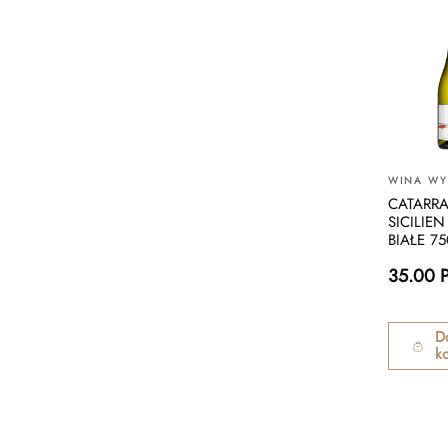
WINA W
CATARRA
SICILIE
BIAŁE 7
35.00 
D
k