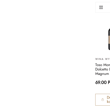
WINA W
Toso Mon
Dolcetto
Magnum 
69.00 
D
k