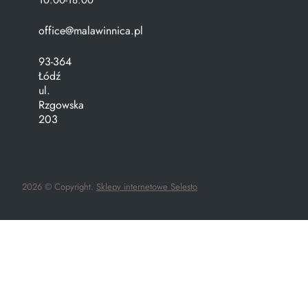
office@malawinnica.pl
93-364
Łódź
ul.
Rzgowska
203
2026 © Copyright.
Sklepy internetowe Selesto