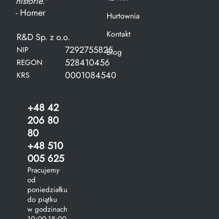
historie."
- Homer
Hurtownia
Kontakt
R&D Sp. z o.o.
7292755825
NIP
Blog
528410456
REGON
0001084540
KRS
+48 42
206 80
80
+48 510
005 625
Pracujemy
od
poniedziałku
do piątku
w godzinach
10:00-18:00