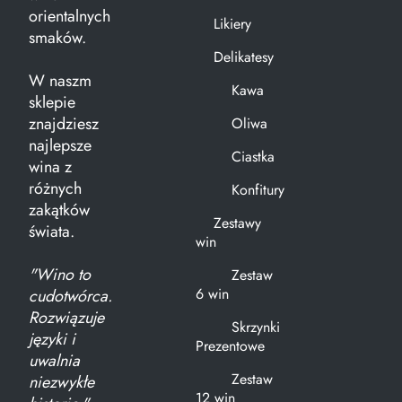
orientalnych
Likiery
smaków.
Delikatesy
W naszm
Kawa
sklepie
znajdziesz
Oliwa
najlepsze
Ciastka
wina z
różnych
Konfitury
zakątków
Zestawy
świata.
win
"Wino to
Zestaw
6 win
cudotwórca.
Rozwiązuje
Skrzynki
języki i
Prezentowe
uwalnia
Zestaw
niezwykłe
12 win