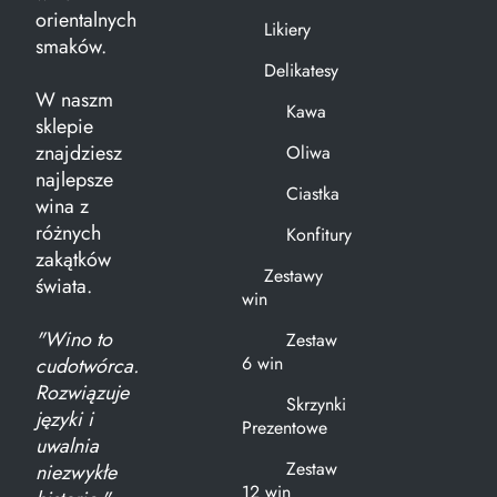
orientalnych
Likiery
smaków.
Delikatesy
W naszm
Kawa
sklepie
znajdziesz
Oliwa
najlepsze
Ciastka
wina z
różnych
Konfitury
zakątków
Zestawy
świata.
win
"Wino to
Zestaw
6 win
cudotwórca.
Rozwiązuje
Skrzynki
języki i
Prezentowe
uwalnia
Zestaw
niezwykłe
12 win