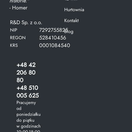
historie."
- Homer
Hurtownia
Kontakt
R&D Sp. z o.o.
7292755825
NIP
Blog
528410456
REGON
0001084540
KRS
+48 42
206 80
80
+48 510
005 625
Pracujemy
od
poniedziałku
do piątku
w godzinach
10:00-18:00