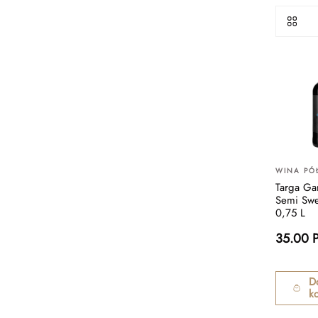
WINA PÓ
Targa Ga
Semi Sw
0,75 L
35.00 
D
k