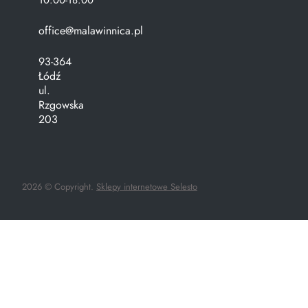
office@malawinnica.pl
93-364
Łódź
ul.
Rzgowska
203
2026 © Copyright.
Sklepy internetowe Selesto