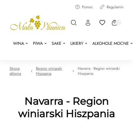
Pomoc
Regulamin
WINA
PIWA
SAKE
LIKIERY
ALKOHOLE MOCNE
Strona
Region winiarski
Navarra - Region winiarski
główna
Hiszpania
Hiszpania
Navarra - Region
winiarski Hiszpania