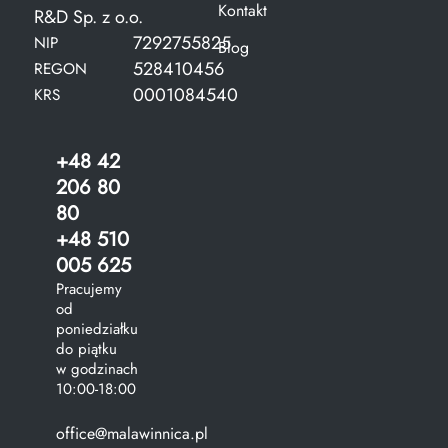
Kontakt
R&D Sp. z o.o.
7292755825
NIP
Blog
528410456
REGON
0001084540
KRS
+48 42
206 80
80
+48 510
005 625
Pracujemy
od
poniedziałku
do piątku
w godzinach
10:00-18:00
office@malawinnica.pl