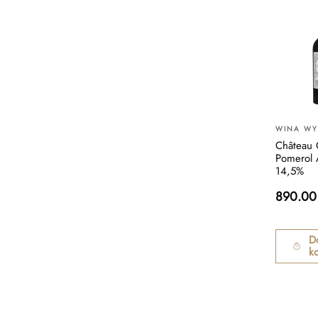
WINA W
Château 
Pomerol
14,5%
890.00
D
k