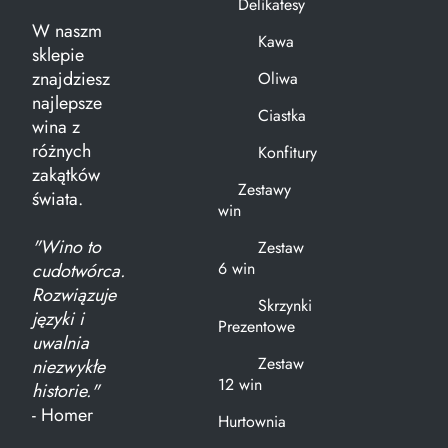
Delikatesy
W naszm
Kawa
sklepie
znajdziesz
Oliwa
najlepsze
Ciastka
wina z
różnych
Konfitury
zakątków
Zestawy
świata.
win
"Wino to
Zestaw
6 win
cudotwórca.
Rozwiązuje
Skrzynki
języki i
Prezentowe
uwalnia
Zestaw
niezwykłe
12 win
historie."
- Homer
Hurtownia