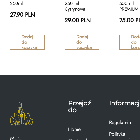
250ml
250 ml
500 ml
Cytrynowa
PREMIUM
27.90 PLN
29.00 PLN
75.00 P
Dodaj
Dodaj
Dod
do
do
do
koszyka
koszyka
kosz
Przejdź
Informacj
do
Regulamin
Home
Polityka
Mała