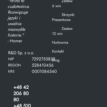
"Wino to
Zestaw
6 win
cudotwórca.
Rozwiązuje
Skrzynki
języki i
Prezentowe
uwalnia
Zestaw
niezwykłe
12 win
historie."
- Homer
Hurtownia
Kontakt
R&D Sp. z o.o.
7292755825
NIP
Blog
528410456
REGON
0001084540
KRS
+48 42
206 80
80
+48 510