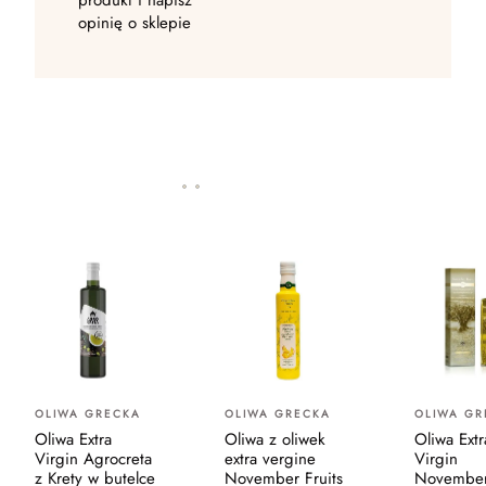
produkt i napisz
opinię o sklepie
OLIWA GRECKA
OLIWA GRECKA
OLIWA GR
Oliwa Extra
Oliwa z oliwek
Oliwa Extr
Virgin Agrocreta
extra vergine
Virgin
z Krety w butelce
November Fruits
November