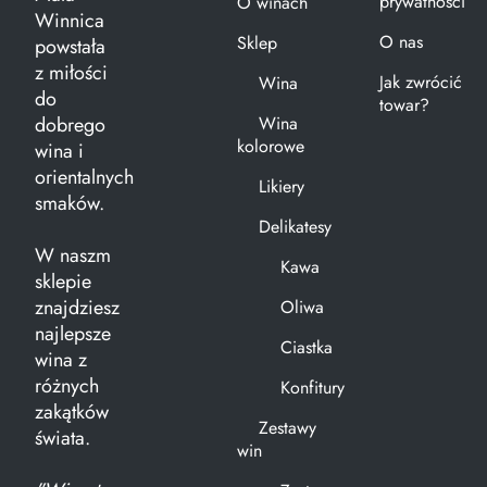
prywatności
O winach
Winnica
O nas
Sklep
powstała
z miłości
Jak zwrócić
Wina
do
towar?
dobrego
Wina
kolorowe
wina i
orientalnych
Likiery
smaków.
Delikatesy
W naszm
Kawa
sklepie
znajdziesz
Oliwa
najlepsze
Ciastka
wina z
różnych
Konfitury
zakątków
Zestawy
świata.
win