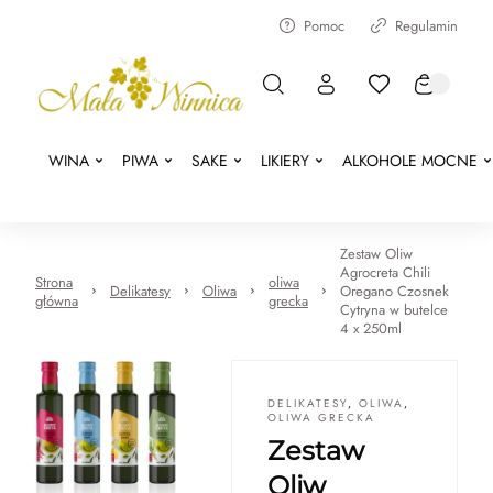
Pomoc
Regulamin
WINA
PIWA
SAKE
LIKIERY
ALKOHOLE MOCNE
Zestaw Oliw
Agrocreta Chili
Strona
oliwa
Delikatesy
Oliwa
Oregano Czosnek
główna
grecka
Cytryna w butelce
4 x 250ml
DELIKATESY
,
OLIWA
,
OLIWA GRECKA
Zestaw
Oliw