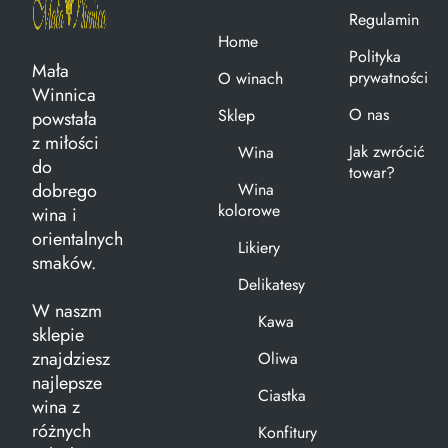
Regulamin
Home
Polityka
Mała
prywatności
O winach
Winnica
O nas
Sklep
powstała
z miłości
Jak zwrócić
Wina
do
towar?
dobrego
Wina
kolorowe
wina i
orientalnych
Likiery
smaków.
Delikatesy
W naszm
Kawa
sklepie
znajdziesz
Oliwa
najlepsze
Ciastka
wina z
różnych
Konfitury