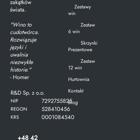
zakątków
Zestawy
świata.
win
"Wino to
Zestaw
6 win
cudotwórca.
Rozwiązuje
Skrzynki
języki i
Prezentowe
uwalnia
Zestaw
niezwykłe
12 win
historie."
- Homer
Hurtownia
Kontakt
R&D Sp. z o.o.
7292755825
NIP
Blog
528410456
REGON
0001084540
KRS
+48 42