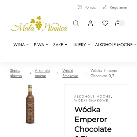
Pomoc
Regulamin
WINA
PIWA
SAKE
LIKIERY
ALKOHOLE MOCNE
Strona
Alkohole
Wódki
Wódka Emperor
główna
mocne
Smakowe
Chocolate 0,7L
ALKOHOLE MOCNE
,
WÓDKI SMAKOWE
Wódka
Emperor
Chocolate