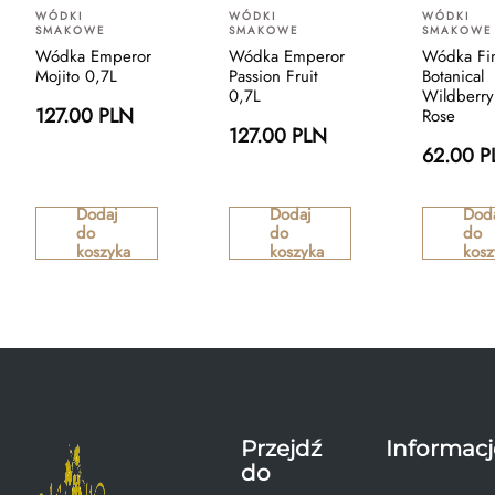
WÓDKI
WÓDKI
WÓDKI
SMAKOWE
SMAKOWE
SMAKOWE
Wódka Emperor
Wódka Emperor
Wódka Fin
Mojito 0,7L
Passion Fruit
Botanical
0,7L
Wildberry
127.00 PLN
Rose
127.00 PLN
62.00 P
Dodaj
Dodaj
Dod
do
do
do
koszyka
koszyka
kosz
Przejdź
Informacj
do