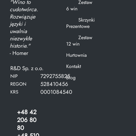
"Wino to
Zestaw
6 win
cudotwórca.
Rozwiązuje
Skrzynki
języki i
Prezentowe
uwalnia
Zestaw
niezwykłe
12 win
historie."
- Homer
Hurtownia
Kontakt
R&D Sp. z o.o.
7292755825
NIP
Blog
528410456
REGON
0001084540
KRS
+48 42
206 80
80
+48 510