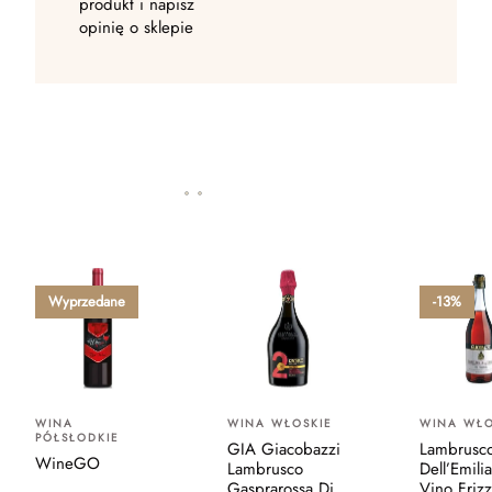
produkt i napisz
opinię o sklepie
Wyprzedane
-13%
WINA
WINA WŁOSKIE
WINA WŁO
PÓŁSŁODKIE
GIA Giacobazzi
Lambrusc
WineGO
Lambrusco
Dell’Emili
Gasprarossa Di
Vino Friz