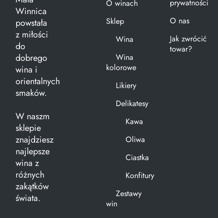
prywatności
O winach
Winnica
O nas
Sklep
powstała
z miłości
Jak zwrócić
Wina
do
towar?
dobrego
Wina
kolorowe
wina i
orientalnych
Likiery
smaków.
Delikatesy
W naszm
Kawa
sklepie
znajdziesz
Oliwa
najlepsze
Ciastka
wina z
różnych
Konfitury
zakątków
Zestawy
świata.
win