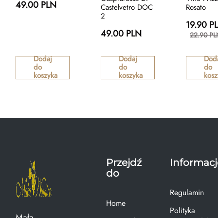
49.00 PLN
Castelvetro DOC
Rosato
2
19.90 P
49.00 PLN
22.90 PL
Dodaj
Dodaj
Dod
do
do
do
koszyka
koszyka
kosz
Przejdź
Informacj
do
Regulamin
Home
Polityka
Mała