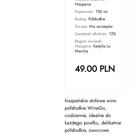
Hiszpania
Pojemność:
750 ml
Rodzaj:
Półsłodkie
Szczep:
Mix szczepów
Zawartość alkoholu:
12%
Region winiarski
Hiszpania:
Kastylia La
Mancha
49.00
PLN
hiszpańskie stołowe wino
półsłodkie WineGo,
codzienne, idealne do
każdego posiłku, delikatnie
półsłodkie, owocowe