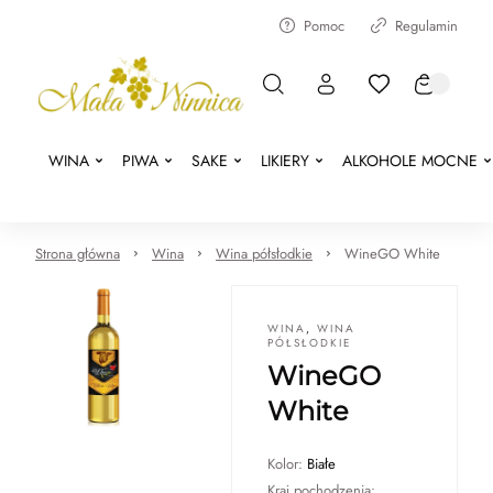
Pomoc
Regulamin
WINA
PIWA
SAKE
LIKIERY
ALKOHOLE MOCNE
Strona główna
Wina
Wina półsłodkie
WineGO White
WINA
,
WINA
PÓŁSŁODKIE
WineGO
White
Kolor:
Białe
Kraj pochodzenia: