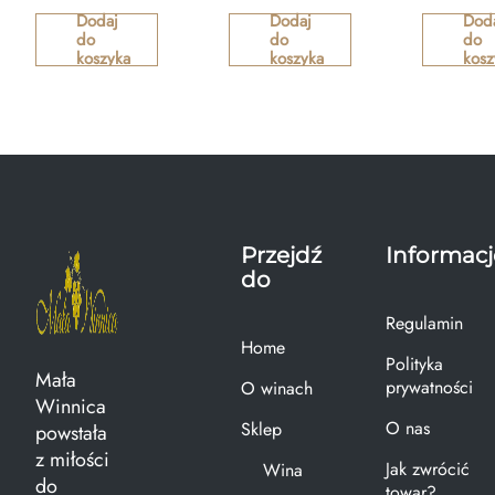
Dodaj
Dodaj
Dod
do
do
do
koszyka
koszyka
kosz
Przejdź
Informacj
do
Regulamin
Home
Polityka
Mała
prywatności
O winach
Winnica
O nas
Sklep
powstała
z miłości
Jak zwrócić
Wina
do
towar?