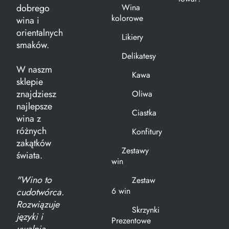
dobrego
Wina
kolorowe
wina i
orientalnych
Likiery
smaków.
Delikatesy
W naszm
Kawa
sklepie
znajdziesz
Oliwa
najlepsze
Ciastka
wina z
różnych
Konfitury
zakątków
Zestawy
świata.
win
"Wino to
Zestaw
6 win
cudotwórca.
Rozwiązuje
Skrzynki
języki i
Prezentowe