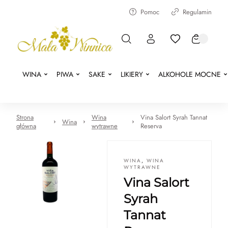
Pomoc
Regulamin
WINA
PIWA
SAKE
LIKIERY
ALKOHOLE MOCNE
Strona
Wina
Vina Salort Syrah Tannat
Wina
główna
wytrawne
Reserva
WINA
,
WINA
WYTRAWNE
Vina Salort
Syrah
Tannat