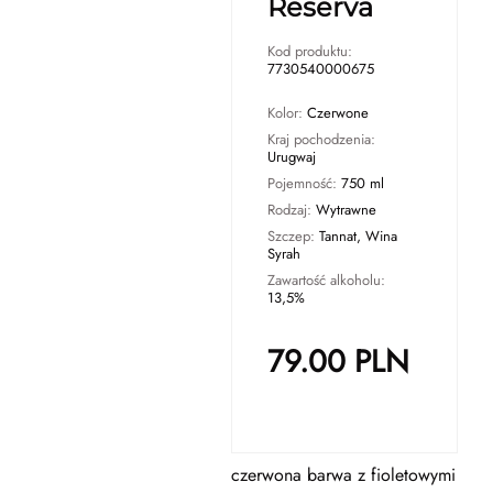
Reserva
Kod produktu:
7730540000675
Kolor:
Czerwone
Kraj pochodzenia:
Urugwaj
Pojemność:
750 ml
Rodzaj:
Wytrawne
Szczep:
Tannat, Wina
Syrah
Zawartość alkoholu:
13,5%
79.00
PLN
czerwona barwa z fioletowymi