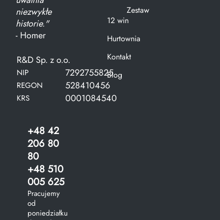
uwalnia
Zestaw
niezwykłe
12 win
historie."
- Homer
Hurtownia
Kontakt
R&D Sp. z o.o.
7292755825
NIP
Blog
528410456
REGON
0001084540
KRS
+48 42
206 80
80
+48 510
005 625
Pracujemy
od
poniedziałku