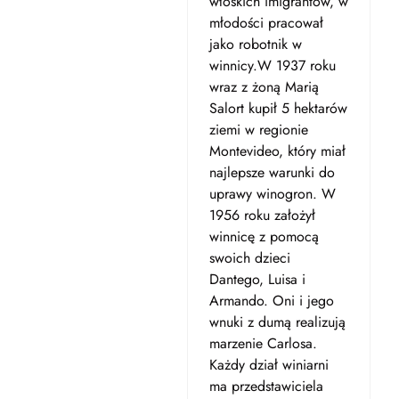
włoskich imigrantów, w
młodości pracował
jako robotnik w
winnicy.W 1937 roku
wraz z żoną Marią
Salort kupił 5 hektarów
ziemi w regionie
Montevideo, który miał
najlepsze warunki do
uprawy winogron. W
1956 roku założył
winnicę z pomocą
swoich dzieci
Dantego, Luisa i
Armando. Oni i jego
wnuki z dumą realizują
marzenie Carlosa.
Każdy dział winiarni
ma przedstawiciela