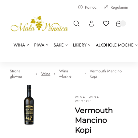
Pomoc
Regulamin
WINA
PIWA
SAKE
LIKIERY
ALKOHOLE MOCNE
Strona
Wina
Vermouth Mancino
Wina
główna
włoskie
Kopi
WINA
,
WINA
WŁOSKIE
Vermouth
Mancino
Kopi