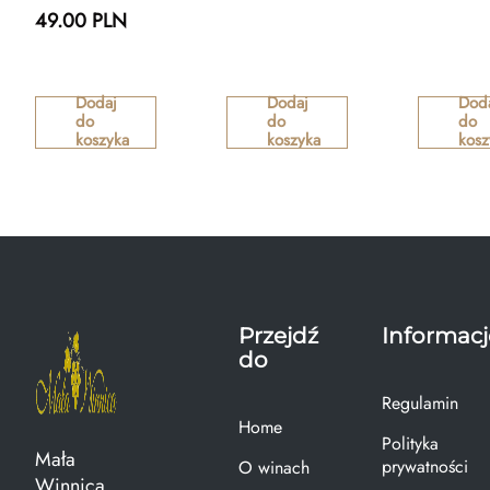
49.00 PLN
Dodaj
Dodaj
Dod
do
do
do
koszyka
koszyka
kosz
Przejdź
Informacj
do
Regulamin
Home
Polityka
Mała
prywatności
O winach
Winnica