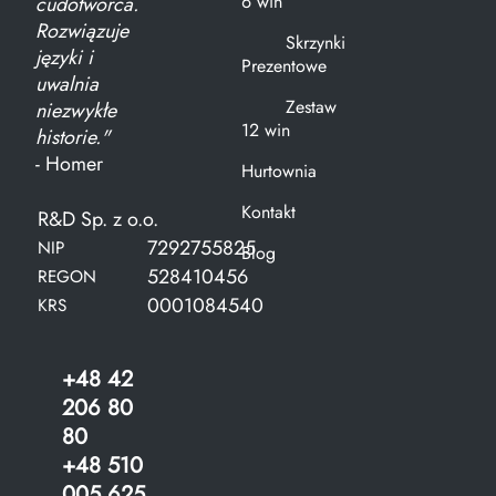
6 win
cudotwórca.
Rozwiązuje
Skrzynki
języki i
Prezentowe
uwalnia
Zestaw
niezwykłe
12 win
historie."
- Homer
Hurtownia
Kontakt
R&D Sp. z o.o.
7292755825
NIP
Blog
528410456
REGON
0001084540
KRS
+48 42
206 80
80
+48 510
005 625