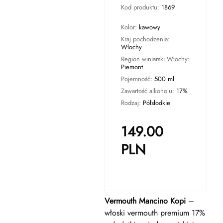
Kod produktu:
1869
Kolor:
kawowy
Kraj pochodzenia:
Włochy
Region winiarski Włochy:
Piemont
Pojemność:
500 ml
Zawartość alkoholu:
17%
Rodzaj:
Półsłodkie
149.00
PLN
Vermouth Mancino Kopi
–
włoski vermouth premium 17%