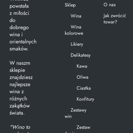
O nas
Sklep
powstała
z miłości
Jak zwrócić
Wina
do
towar?
dobrego
Wina
kolorowe
wina i
orientalnych
Likiery
smaków.
Delikatesy
W naszm
Kawa
sklepie
znajdziesz
Oliwa
najlepsze
Ciastka
wina z
różnych
Konfitury
zakątków
Zestawy
świata.
win
"Wino to
Zestaw