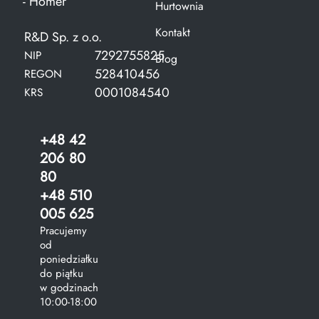
- Homer
Hurtownia
Kontakt
R&D Sp. z o.o.
7292755825
NIP
Blog
528410456
REGON
0001084540
KRS
+48 42
206 80
80
+48 510
005 625
Pracujemy
od
poniedziałku
do piątku
w godzinach
10:00-18:00