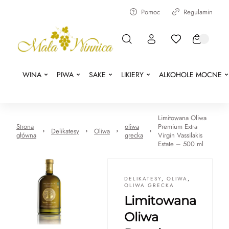
Pomoc
Regulamin
WINA
PIWA
SAKE
LIKIERY
ALKOHOLE MOCNE
Limitowana Oliwa
Strona
oliwa
Premium Extra
Delikatesy
Oliwa
główna
grecka
Virgin Vassilakis
Estate – 500 ml
DELIKATESY
,
OLIWA
,
OLIWA GRECKA
Limitowana
Oliwa