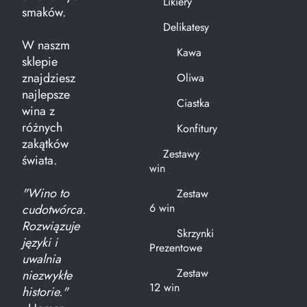
Likiery
smaków.
Delikatesy
W naszm
Kawa
sklepie
znajdziesz
Oliwa
najlepsze
Ciastka
wina z
różnych
Konfitury
zakątków
Zestawy
świata.
win
"Wino to
Zestaw
6 win
cudotwórca.
Rozwiązuje
Skrzynki
języki i
Prezentowe
uwalnia
Zestaw
niezwykłe
12 win
historie."