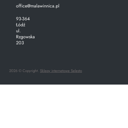
office@malawinnica.pl
93-364
Łódź
ul.
Rzgowska
203
2026 © Copyright.
Sklepy internetowe Selesto