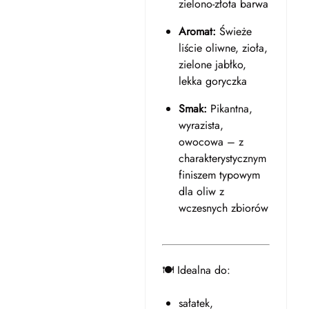
zielono-złota barwa
Aromat:
Świeże
liście oliwne, zioła,
zielone jabłko,
lekka goryczka
Smak:
Pikantna,
wyrazista,
owocowa – z
charakterystycznym
finiszem typowym
dla oliw z
wczesnych zbiorów
🍽️ Idealna do:
sałatek,