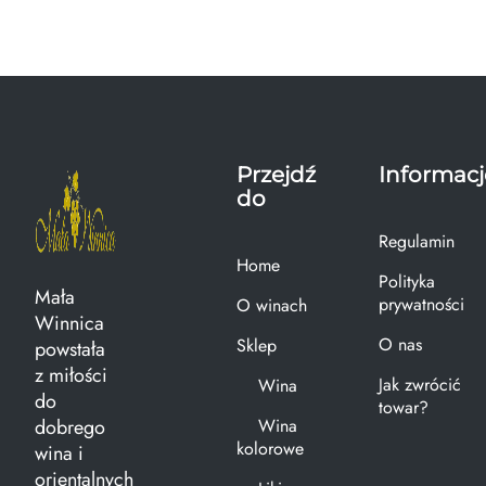
Przejdź
Informacj
do
Regulamin
Home
Polityka
Mała
prywatności
O winach
Winnica
O nas
Sklep
powstała
z miłości
Jak zwrócić
Wina
do
towar?
dobrego
Wina
kolorowe
wina i
orientalnych