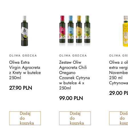
OLIWA GRECKA
OLIWA GRECKA
OLIWA GR
Oliwa Extra
Zestaw Oliw
Oliwa z o
Virgin Agrocreta
Agrocreta Chili
extra verg
z Krety w butelce
Oregano
November 
250ml
Czosnek Cytryna
250 ml
w butelce 4 x
Cytrynowa
27.90 PLN
250ml
29.00 P
99.00 PLN
Dodaj
Dodaj
Dod
do
do
do
koszyka
koszyka
kosz