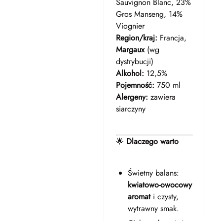
Sauvignon Blanc, 23%
Gros Manseng, 14%
Viognier
Region/kraj:
Francja,
Margaux
(wg
dystrybucji)
Alkohol:
12,5%
Pojemność:
750 ml
Alergeny:
zawiera
siarczyny
🌟
Dlaczego warto
Świetny balans:
kwiatowo-owocowy
aromat
i czysty,
wytrawny smak.