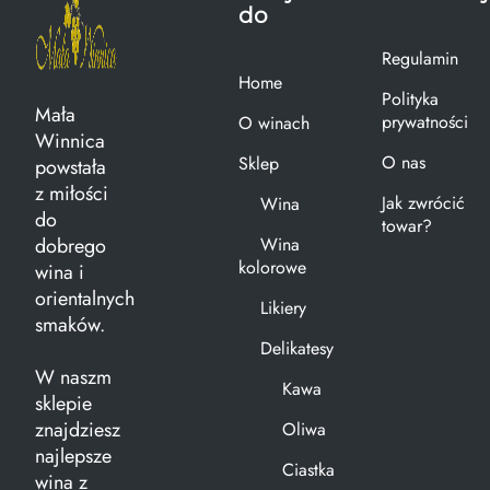
do
Regulamin
Home
Polityka
Mała
prywatności
O winach
Winnica
O nas
Sklep
powstała
z miłości
Jak zwrócić
Wina
do
towar?
dobrego
Wina
kolorowe
wina i
orientalnych
Likiery
smaków.
Delikatesy
W naszm
Kawa
sklepie
znajdziesz
Oliwa
najlepsze
Ciastka
wina z