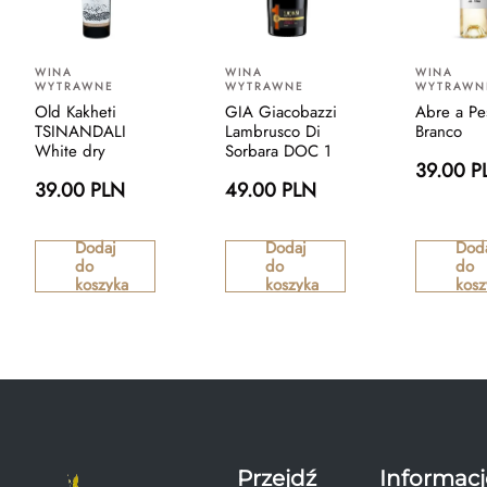
WINA
WINA
WINA
WYTRAWNE
WYTRAWNE
WYTRAWN
Old Kakheti
GIA Giacobazzi
Abre a Pe
TSINANDALI
Lambrusco Di
Branco
White dry
Sorbara DOC 1
39.00 P
39.00 PLN
49.00 PLN
Dodaj
Dodaj
Dod
do
do
do
koszyka
koszyka
kosz
Przejdź
Informacj