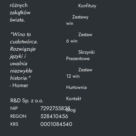
różnych
Konfitury
zakątków
Zestawy
świata.
win
"Wino to
Zestaw
6 win
cudotwórca.
Rozwiązuje
Skrzynki
języki i
Prezentowe
uwalnia
Zestaw
niezwykłe
12 win
historie."
- Homer
Hurtownia
Kontakt
R&D Sp. z o.o.
7292755825
NIP
Blog
528410456
REGON
0001084540
KRS