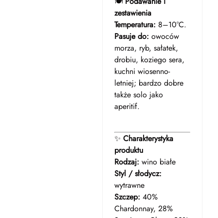
🍽️
Podawanie i
zestawienia
Temperatura:
8–10°C.
Pasuje do:
owoców
morza, ryb, sałatek,
drobiu, koziego sera,
kuchni wiosenno-
letniej; bardzo dobre
także solo jako
aperitif.
✨
Charakterystyka
produktu
Rodzaj:
wino białe
Styl / słodycz:
wytrawne
Szczep:
40%
Chardonnay, 28%