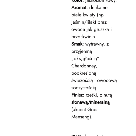
Kolor:
jasnosłomkowy.
Aromat:
delikatne
białe kwiaty (np.
jaśmin/lilak) oraz
owoce jak gruszka i
brzoskwinia.
Smak:
wytrawny, z
przyjemną
„okrągłością”
Chardonnay,
podkreśloną
świeżością i owocową
soczystością.
Finisz:
rześki, z nutą
słonawą/mineralną
(akcent Gros
Manseng).