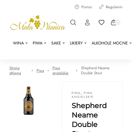
Pomoc
Regulamin
WINA
PIWA
SAKE
LIKIERY
ALKOHOLE MOCNE
Strona
Piwa
Shepherd Neame
Piwa
główna
angielskie
Double Stout
PIWA
,
PIWA
ANGIELSKIE
Shepherd
Neame
Double