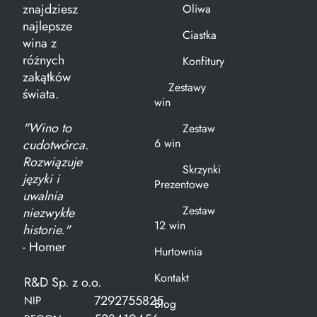
znajdziesz
Oliwa
najlepsze
Ciastka
wina z
różnych
Konfitury
zakątków
Zestawy
świata.
win
"Wino to
Zestaw
6 win
cudotwórca.
Rozwiązuje
Skrzynki
języki i
Prezentowe
uwalnia
Zestaw
niezwykłe
12 win
historie."
- Homer
Hurtownia
Kontakt
R&D Sp. z o.o.
7292755825
NIP
Blog