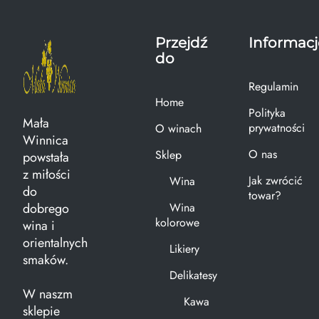
Przejdź
Informacj
do
Regulamin
Home
Polityka
Mała
prywatności
O winach
Winnica
O nas
Sklep
powstała
z miłości
Jak zwrócić
Wina
do
towar?
dobrego
Wina
kolorowe
wina i
orientalnych
Likiery
smaków.
Delikatesy
W naszm
Kawa
sklepie