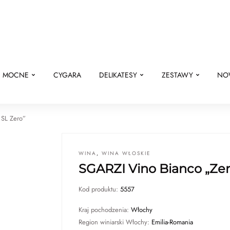
E MOCNE
CYGARA
DELIKATESY
ZESTAWY
NO
 SL Zero”
WINA
,
WINA WŁOSKIE
SGARZI Vino Bianco „Zer
Kod produktu:
5557
Kraj pochodzenia:
Włochy
Region winiarski Włochy:
Emilia-Romania