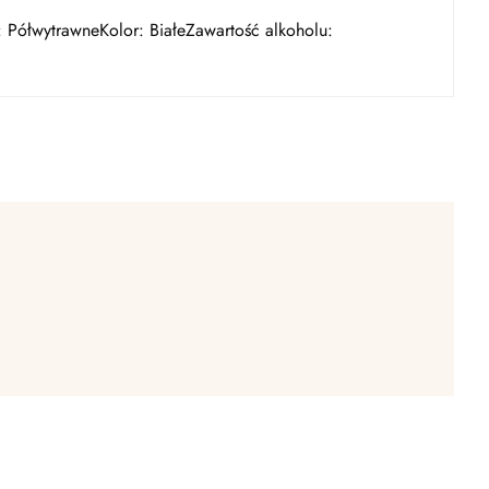
: PółwytrawneKolor: BiałeZawartość alkoholu: