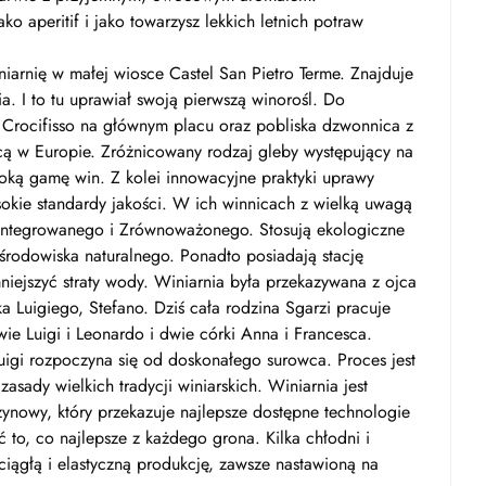
o aperitif i jako towarzysz lekkich letnich potraw
iarnię w małej wiosce Castel San Pietro Terme. Znajduje
a. I to tu uprawiał swoją pierwszą winorośl. Do
 Crocifisso na głównym placu oraz pobliska dzwonnica z
cą w Europie. Zróżnicowany rodzaj gleby występujący na
oką gamę win. Z kolei innowacyjne praktyki uprawy
ysokie standardy jakości. W ich winnicach z wielką uwagą
 Zintegrowanego i Zrównoważonego. Stosują ekologiczne
 środowiska naturalnego. Ponadto posiadają stację
niejszyć straty wody. Winiarnia była przekazywana z ojca
ka Luigiego, Stefano. Dziś cała rodzina Sgarzi pracuje
ie Luigi i Leonardo i dwie córki Anna i Francesca.
uigi rozpoczyna się od doskonałego surowca. Proces jest
zasady wielkich tradycji winiarskich. Winiarnia jest
nowy, który przekazuje najlepsze dostępne technologie
to, co najlepsze z każdego grona. Kilka chłodni i
 ciągłą i elastyczną produkcję, zawsze nastawioną na