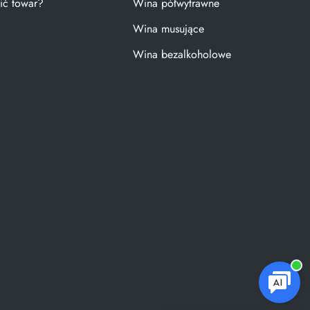
ić towar?
Wina półwytrawne
Wina musujące
Wina bezalkoholowe