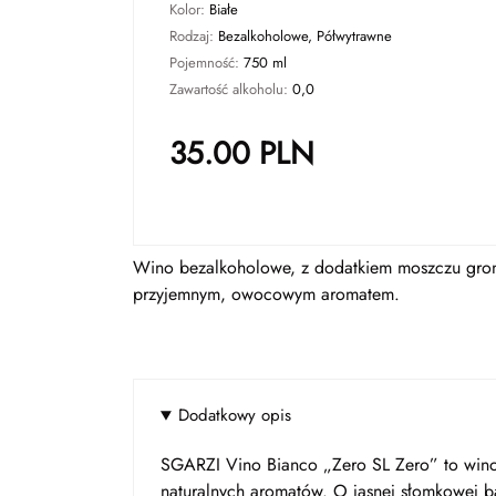
Kolor:
Białe
Rodzaj:
Bezalkoholowe, Półwytrawne
Pojemność:
750 ml
Zawartość alkoholu:
0,0
35.00
PLN
Wino bezalkoholowe, z dodatkiem moszczu gron
przyjemnym, owocowym aromatem.
Dodatkowy opis
SGARZI Vino Bianco „Zero SL Zero” to win
naturalnych aromatów. O jasnej słomkowej