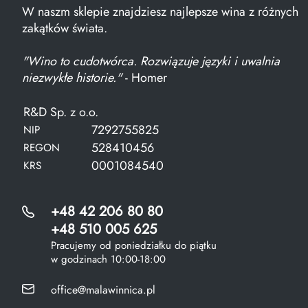
W naszm sklepie znajdziesz najlepsze wina z różnych
zakątków świata.
"Wino to cudotwórca. Rozwiązuje języki i uwalnia
niezwykłe historie."
- Homer
R&D Sp. z o.o.
7292755825
NIP
528410456
REGON
0001084540
KRS
+48 42 206 80 80
+48 510 005 625
Pracujemy od poniedziałku do piątku
w godzinach 10:00-18:00
office@malawinnica.pl