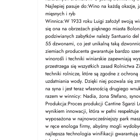
Najlepiej pasuje do:Wino na każdą okazje, jak
mięsnych i ryb
Winnica:W 1933 roku Luigi założył swoją win
się ona na obrzeżach pięknego miasta Boloni
podziwianych zabytków należy Santuario del
55 dzwonami, co jest unikalną taką dzwonni
ziemiach producenta gwarantuje bardzo szer
winorośli i techniki winiarskie zapewniają w
przestrzega się wszystkich zasad Rolnictwa
techniki rolnicze, które są zgodne z ochroną
uzdatniania wody. Dzięki niej pozwala się zm
na syna i jest teraz własnością drugiego wnu
razem w winnicy: Nadia, żona Stefano, synow
Produkcja:Proces produkcji Cantine Sgarzi L
wynikiem innowacji, która w pełni respektuje 
wyposażona w najnowocześniejszy park maszy
w ręce enologa firmy, abyśmy mogli wydobyć 
najlepsza technologia winifikacji gwarantują