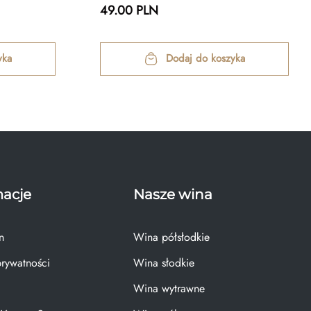
49.00 PLN
yka
Dodaj do koszyka
macje
Nasze wina
n
Wina półsłodkie
prywatności
Wina słodkie
Wina wytrawne