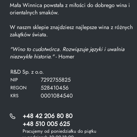
Mała Winnica powstała z miłości do dobrego wina i
orientalnych smaków.
W naszm sklepie znajdziesz najlepsze wina z różnych
zakątków świata.
"Wino to cudotwórca. Rozwiązuje języki i uwalnia
niezwykłe historie."
- Homer
R&D Sp. z o.o.
7292755825
NIP
528410456
REGON
0001084540
KRS
+48 42 206 80 80
+48 510 005 625
Pracujemy od poniedziałku do piątku