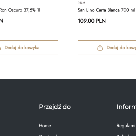
RUM
Ron Oscuro 37,5% 1l
San Lino Carta Blanca 700 ml
LN
109.00 PLN
Dodaj do koszyka
Dodaj do kosz
Przejdź do
Infor
Home
Regulami