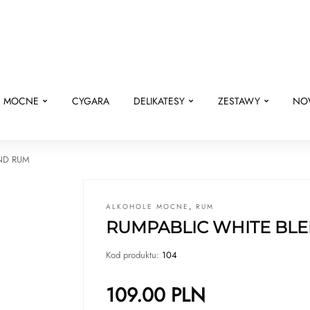
E MOCNE
CYGARA
DELIKATESY
ZESTAWY
NO
ND RUM
ALKOHOLE MOCNE
,
RUM
RUMPABLIC WHITE BL
Kod produktu:
104
109.00
PLN