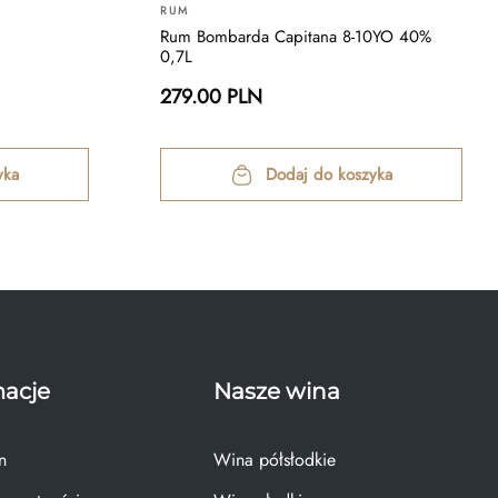
RUM
Rum Bombarda Capitana 8-10YO 40%
0,7L
279.00 PLN
yka
Dodaj do koszyka
macje
Nasze wina
n
Wina półsłodkie