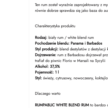
Ten rum został wyraźnie zaprojektowany z my
równie dobrze sprawdza się jako baza do aut
Charakterystyka produktu
Rodzaj:
biały rum / white blend rum
Pochodzenie blendu:
Panama i Barbados
Styl produkcji:
blend destylatów z destylacji
Dojrzewanie:
rum z Barbadosu dojrzewał pr
trafiał do piwnic Florio w Marsali na Sycylii
Alkohol:
37,5%
Pojemność:
1 l
Styl:
świeży, cytrusowy, nowoczesny, koktajl
Dlaczego warto
RUMPABLIC WHITE BLEND RUM
to bardzo c