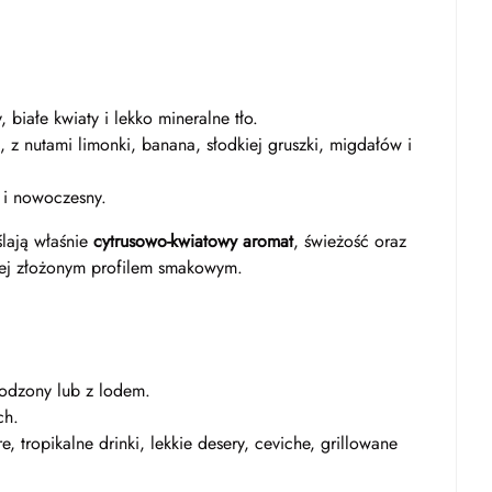
białe kwiaty i lekko mineralne tło.
, z nutami limonki, banana, słodkiej gruszki, migdałów i
 i nowoczesny.
ślają właśnie
cytrusowo-kwiatowy aromat
, świeżość oraz
ej złożonym profilem smakowym.
łodzony lub z lodem.
ch.
e, tropikalne drinki, lekkie desery, ceviche, grillowane