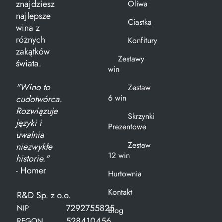
znajdziesz
Oliwa
najlepsze
Ciastka
wina z
różnych
Konfitury
zakątków
Zestawy
świata.
win
"Wino to
Zestaw
6 win
cudotwórca.
Rozwiązuje
Skrzynki
języki i
Prezentowe
uwalnia
Zestaw
niezwykłe
12 win
historie."
- Homer
Hurtownia
Kontakt
R&D Sp. z o.o.
7292755825
NIP
Blog
528410456
REGON