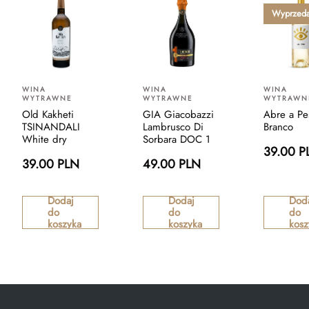
Wyprzed
WINA
WINA
WINA
WYTRAWNE
WYTRAWNE
WYTRAWN
Old Kakheti
GIA Giacobazzi
Abre a Pe
TSINANDALI
Lambrusco Di
Branco
White dry
Sorbara DOC 1
39.00 P
39.00 PLN
49.00 PLN
Dodaj
Dodaj
Dod
do
do
do
koszyka
koszyka
kosz