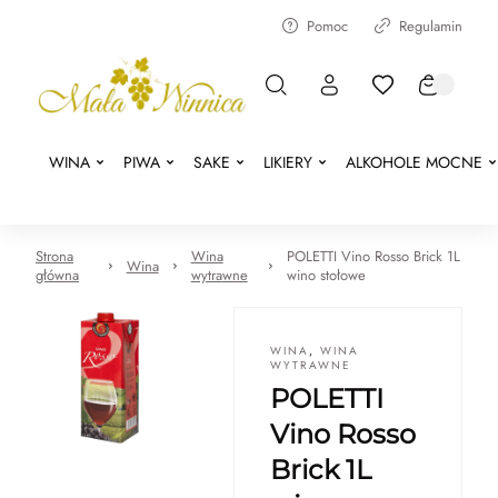
Pomoc
Regulamin
WINA
PIWA
SAKE
LIKIERY
ALKOHOLE MOCNE
Strona
Wina
POLETTI Vino Rosso Brick 1L
Wina
główna
wytrawne
wino stołowe
WINA
,
WINA
WYTRAWNE
POLETTI
Vino Rosso
Brick 1L