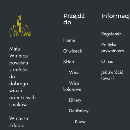
Przejdź
Informacj
do
Regulamin
Home
Polityka
Mała
prywatności
O winach
Winnica
O nas
Sklep
powstała
z miłości
Jak zwrócić
Wina
do
towar?
dobrego
Wina
kolorowe
wina i
orientalnych
Likiery
smaków.
Delikatesy
W naszm
Kawa
sklepie