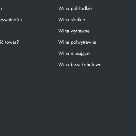
n
Wina półsłodkie
prywatności
Wina słodkie
Wina wytrawne
ić towar?
Wina półwytrawne
Wina musujące
Wina bezalkoholowe