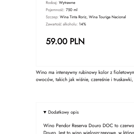
Rodzaj:
Wytrawne
Pojemność:
750 ml
Szczep:
Wina Tinta Roriz, Wina Touriga Nacional
Zawartość alkoholu:
14%
59.00
PLN
Wino ma intensywny rubinowy kolor z fioletowy
owoców, takich jak wiśnie, czereśnie i truskawki,
Dodatkowy opis
Wino Pendor Reserva Douro DOC to czerwone
Douro. Jest to wino wieloszczepowe, w który