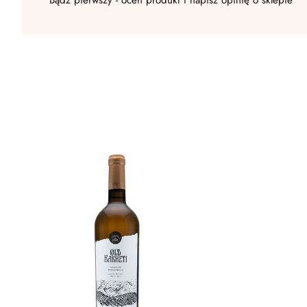
Bądź pierwszy - oceń produkt i napisz opinię o sklepie