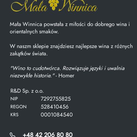
Mała Winnica powstała z miłości do dobrego wina i
orientalnych smaków.
W naszm sklepie znajdziesz najlepsze wina z różnych
zakątków świata.
"Wino to cudotwórca. Rozwiązuje języki i uwalnia
niezwykłe historie."
- Homer
R&D Sp. z o.o.
7292755825
NIP
528410456
REGON
0001084540
KRS
+48 42 206 80 80