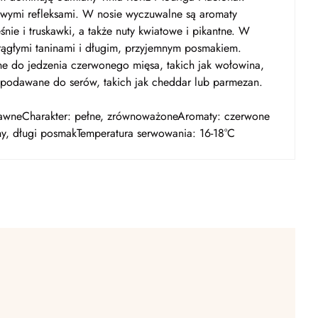
owymi refleksami. W nosie wyczuwalne są aromaty
nie i truskawki, a także nuty kwiatowe i pikantne. W
krągłymi taninami i długim, przyjemnym posmakiem.
e do jedzenia czerwonego mięsa, takich jak wołowina,
 podawane do serów, takich jak cheddar lub parmezan.
rawneCharakter: pełne, zrównoważoneAromaty: czerwone
ny, długi posmakTemperatura serwowania: 16-18°C