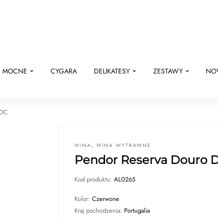
E MOCNE
CYGARA
DELIKATESY
ZESTAWY
NO
DOC
WINA
,
WINA WYTRAWNE
Pendor Reserva Douro 
Kod produktu:
AL0265
Kolor:
Czerwone
Kraj pochodzenia:
Portugalia