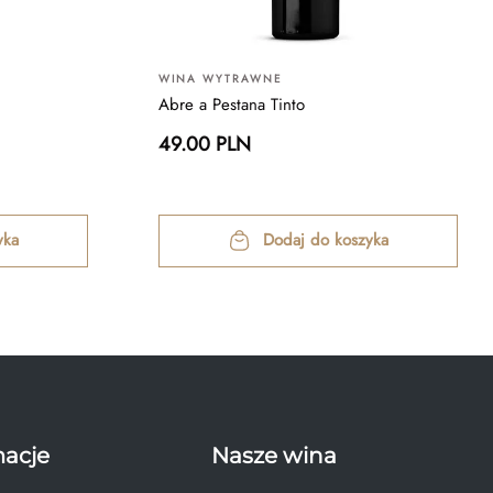
WINA WYTRAWNE
Abre a Pestana Tinto
49.00 PLN
yka
Dodaj do koszyka
macje
Nasze wina