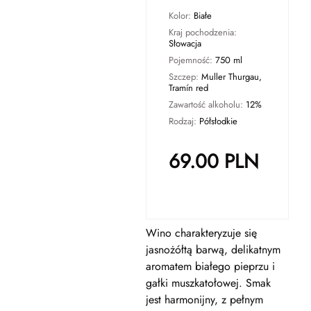
Kolor:
Białe
Kraj pochodzenia:
Słowacja
Pojemność:
750 ml
Szczep:
Muller Thurgau,
Tramín red
Zawartość alkoholu:
12%
Rodzaj:
Półsłodkie
69.00
PLN
Wino charakteryzuje się
jasnożółtą barwą, delikatnym
aromatem białego pieprzu i
gałki muszkatołowej. Smak
jest harmonijny, z pełnym