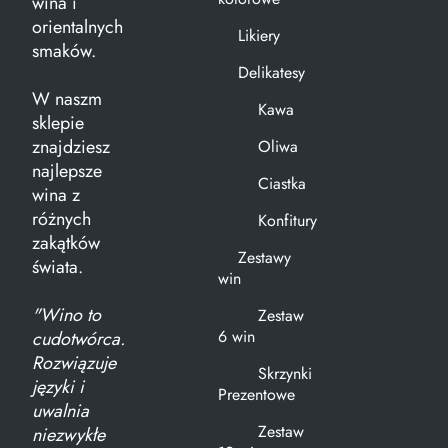
wina i
orientalnych
Likiery
smaków.
Delikatesy
W naszm
Kawa
sklepie
znajdziesz
Oliwa
najlepsze
Ciastka
wina z
różnych
Konfitury
zakątków
Zestawy
świata.
win
"Wino to
Zestaw
6 win
cudotwórca.
Rozwiązuje
Skrzynki
języki i
Prezentowe
uwalnia
Zestaw
niezwykłe