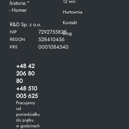
12 win
historie."
- Homer
Hurtownia
Kontakt
R&D Sp. z o.o.
7292755825
NIP
Blog
528410456
REGON
0001084540
KRS
+48 42
206 80
80
+48 510
005 625
Pracujemy
od
poniedziałku
do piątku
w godzinach