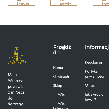
koszyka
koszyka
kosz
Przejdź
Informacj
do
Regulamin
Home
Polityka
Mała
prywatności
O winach
Winnica
O nas
Sklep
powstała
z miłości
Jak zwrócić
Wina
do
towar?
dobrego
Wina
kolorowe