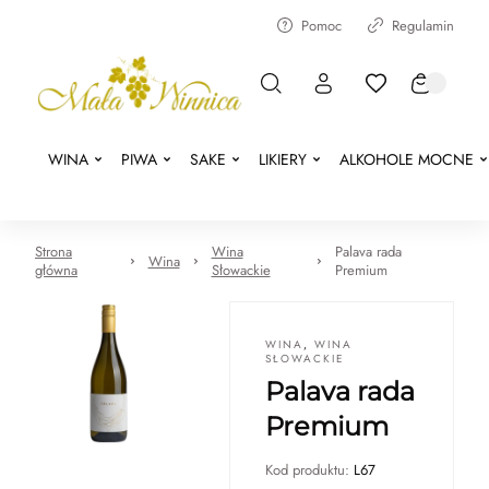
Pomoc
Regulamin
WINA
PIWA
SAKE
LIKIERY
ALKOHOLE MOCNE
Strona
Wina
Palava rada
Wina
główna
Słowackie
Premium
WINA
,
WINA
SŁOWACKIE
Palava rada
Premium
Kod produktu:
L67