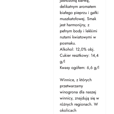
jasnożółtą barwą,
delikatnym aromatem
białego pieprzu i gałki
muszkatołowej. Smak
jest harmonijny, z
pełnym body i lekkimi
nutami kwiatowymi w
posmaku.
Alkohol: 12,0% obj.
Cukier resztkowy: 14,4
g/l
Kwasy ogółem: 6,6 g/l
Winnice, z których
przetwarzamy
winogrona dla naszej
winnicy, znajdują się w
różnych regionach. W
okolicach