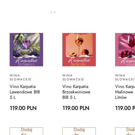
WINA
WINA
WINA
SŁOWACKIE
SŁOWACKIE
SŁOWACKI
Vino Karpatia
Vino Karpatia
Vino Karp
Lawendowe BIB
Brzoskwiniowe
Malinowe 
5 L
BIB 5 L
Litrów
119.00 PLN
119.00 PLN
119.00 
Dodaj
Dodaj
Dod
do
do
do