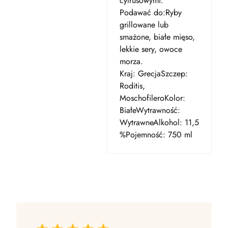
cytrusowymi.
Podawać do:Ryby
grillowane lub
smażone, białe mięso,
lekkie sery, owoce
morza.
Kraj: GrecjaSzczep:
Roditis,
MoschofileroKolor:
BiałeWytrawność:
WytrawneAlkohol: 11,5
%Pojemność: 750 ml