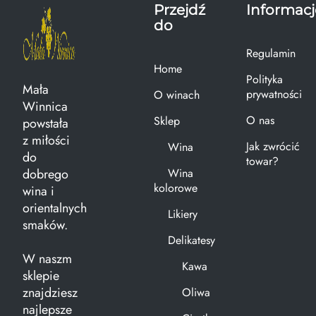
Przejdź
Informacj
do
Regulamin
Home
Polityka
Mała
prywatności
O winach
Winnica
O nas
Sklep
powstała
z miłości
Jak zwrócić
Wina
do
towar?
dobrego
Wina
kolorowe
wina i
orientalnych
Likiery
smaków.
Delikatesy
W naszm
Kawa
sklepie
znajdziesz
Oliwa
najlepsze