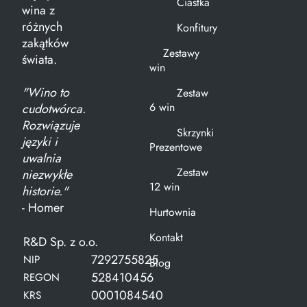
Ciastka
wina z
różnych
Konfitury
zakątków
Zestawy
świata.
win
"Wino to
Zestaw
6 win
cudotwórca.
Rozwiązuje
Skrzynki
języki i
Prezentowe
uwalnia
Zestaw
niezwykłe
12 win
historie."
- Homer
Hurtownia
Kontakt
R&D Sp. z o.o.
7292755825
NIP
Blog
528410456
REGON
0001084540
KRS