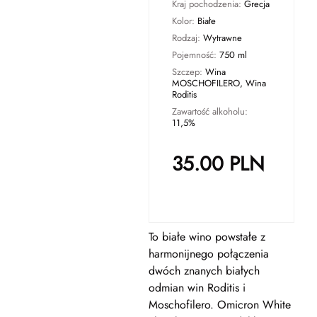
Kraj pochodzenia:
Grecja
Kolor:
Białe
Rodzaj:
Wytrawne
Pojemność:
750 ml
Szczep:
Wina
MOSCHOFILERO, Wina
Roditis
Zawartość alkoholu:
11,5%
35.00
PLN
To białe wino powstałe z
harmonijnego połączenia
dwóch znanych białych
odmian win Roditis i
Moschofilero. Omicron White