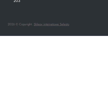
203
2026 © Copyright.
Sklepy internetowe Selesto