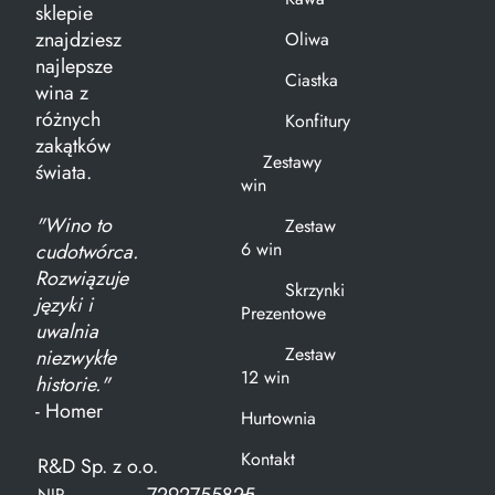
sklepie
znajdziesz
Oliwa
najlepsze
Ciastka
wina z
różnych
Konfitury
zakątków
Zestawy
świata.
win
"Wino to
Zestaw
6 win
cudotwórca.
Rozwiązuje
Skrzynki
języki i
Prezentowe
uwalnia
Zestaw
niezwykłe
12 win
historie."
- Homer
Hurtownia
Kontakt
R&D Sp. z o.o.