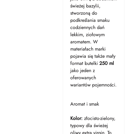
świeżej bazylii,
stworzoną do
podkreślania smaku
codziennych dań
lekkim, ziołowym
aromatem. W
materiałach marki
pojawia się także mały
format butelki
250 ml
jako jeden z
oferowanych
wariantów pojemności.
Aromat i smak
Kolor:
złocisto-zielony,
typowy dla świeżej
oliwy extra virgin. To