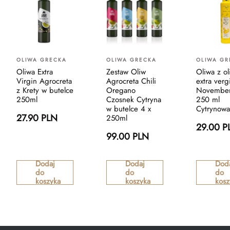
OLIWA GRECKA
OLIWA GRECKA
OLIWA GR
Oliwa Extra
Zestaw Oliw
Oliwa z o
Virgin Agrocreta
Agrocreta Chili
extra verg
z Krety w butelce
Oregano
November 
250ml
Czosnek Cytryna
250 ml
w butelce 4 x
Cytrynowa
27.90 PLN
250ml
29.00 P
99.00 PLN
Dodaj
Dodaj
Dod
do
do
do
koszyka
koszyka
kosz