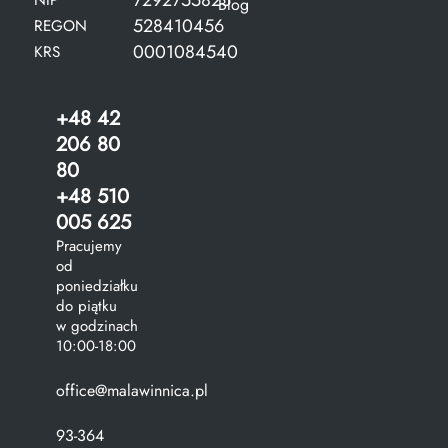
7292755825
NIP
Blog
528410456
REGON
0001084540
KRS
+48 42
206 80
80
+48 510
005 625
Pracujemy
od
poniedziałku
do piątku
w godzinach
10:00-18:00
office@malawinnica.pl
93-364