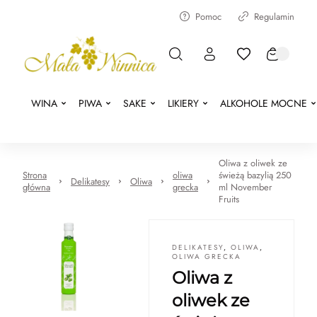
Pomoc
Regulamin
WINA
PIWA
SAKE
LIKIERY
ALKOHOLE MOCNE
Oliwa z oliwek ze
Strona
oliwa
świeżą bazylią 250
Delikatesy
Oliwa
główna
grecka
ml November
Fruits
DELIKATESY
,
OLIWA
,
OLIWA GRECKA
Oliwa z
oliwek ze