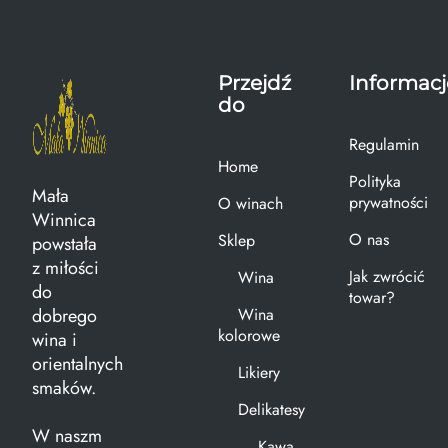
Przejdź
Informacj
do
Regulamin
Home
Polityka
Mała
prywatności
O winach
Winnica
O nas
Sklep
powstała
z miłości
Jak zwrócić
Wina
do
towar?
dobrego
Wina
kolorowe
wina i
orientalnych
Likiery
smaków.
Delikatesy
W naszm
Kawa