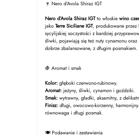
🍷 Nero d’Avola Shiraz IGT
Nero d’Avola Shiraz IGT
to włoskie
wino cze
jako
Terre Siciliane IGT
, produkowane przez
sycylijskiej soczystości z bardziej przypra
śliwki, pojawiają się też nuty cynamonu oraz
dobrze zbalansowane, z długim posmakiem.
🍇 Aromat i smak
Kolor:
głęboki czerwono-rubinowy.
Aromat:
jeżyny, śliwki, cynamon i goździki.
Smak:
wytrawny, gładki, aksamitny, z delika
Finisz:
długi, owocowo-korzenny, harmonijny.
równowaga i długi posmak.
🍽️ Podawanie i zestawienia