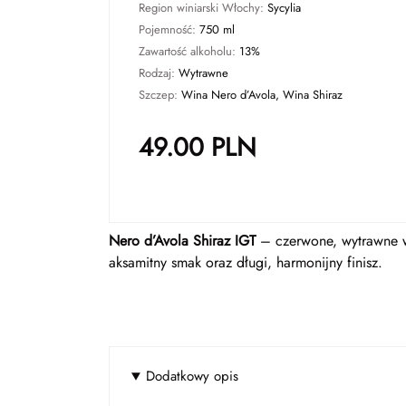
Region winiarski Włochy:
Sycylia
Pojemność:
750 ml
Zawartość alkoholu:
13%
Rodzaj:
Wytrawne
Szczep:
Wina Nero d’Avola, Wina Shiraz
49.00
PLN
Nero d’Avola Shiraz IGT
– czerwone, wytrawne wi
aksamitny smak oraz długi, harmonijny finisz.
Dodatkowy opis