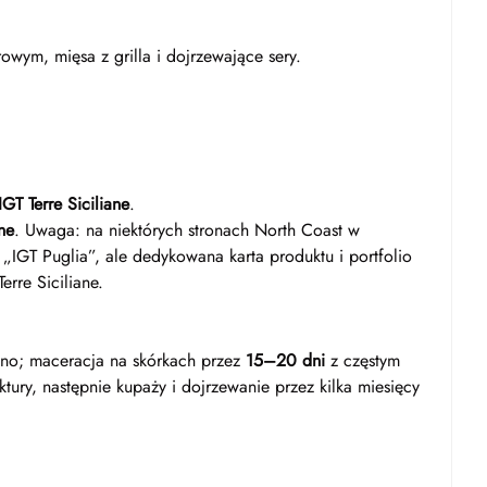
wym, mięsa z grilla i dojrzewające sery.
GT Terre Siciliane
.
ane
. Uwaga: na niektórych stronach North Coast w
 „IGT Puglia”, ale dedykowana karta produktu i portfolio
erre Siciliane.
no; maceracja na skórkach przez
15–20 dni
z częstym
uktury, następnie kupaży i dojrzewanie przez kilka miesięcy