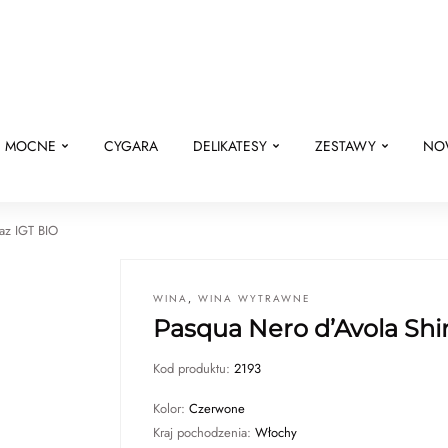
E MOCNE
CYGARA
DELIKATESY
ZESTAWY
NO
raz IGT BIO
WINA
,
WINA WYTRAWNE
Pasqua Nero d’Avola Shi
Kod produktu:
2193
Kolor:
Czerwone
Kraj pochodzenia:
Włochy