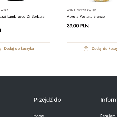
AWNE
WINA WYTRAWNE
zzi Lambrusco Di Sorbara
Abre a Pestana Branco
39.00 PLN
N
Dodaj do koszyka
Dodaj do kosz
Przejdź do
Infor
Home
Regulami