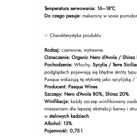
Temperatura serwowania:
16–18°C
.
Do czego pasuje:
makarony w sosie pomidoro
✨ Charakterystyka produktu
Rodzaj:
czerwone, wytrawne.
Oznaczenie:
Organic Nero d’Avola / Shiraz I
Pochodzenie:
Włochy,
Sycylia / Terre Sicili
podglądach pojawiają się błędne skróty typu
Pasqua wskazują tę etykietę jako sycylijską / T
Producent:
Pasqua Wines
.
Szczepy:
Nero d’Avola 80%, Shiraz 20%
.
Winifikacja:
każdy szczep winifikowany osob
mieszaniem dla lepszej ekstrakcji barwy i str
w
stalowych kadziach
.
Alkohol:
13%
.
Pojemność:
0,75 l
.