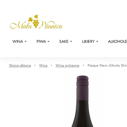
WINA
PIWA
SAKE
LIKIERY
ALKOHOL
Strona główna
Wina
Wina wytrawne
Pasqua Nero d’Avola Shi