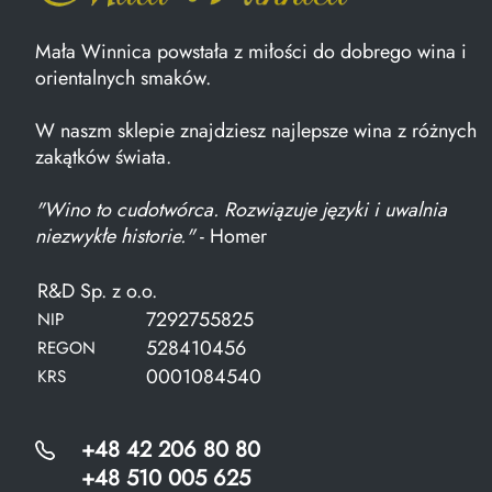
Mała Winnica powstała z miłości do dobrego wina i
orientalnych smaków.
W naszm sklepie znajdziesz najlepsze wina z różnych
zakątków świata.
"Wino to cudotwórca. Rozwiązuje języki i uwalnia
niezwykłe historie."
- Homer
R&D Sp. z o.o.
7292755825
NIP
528410456
REGON
0001084540
KRS
+48 42 206 80 80
+48 510 005 625