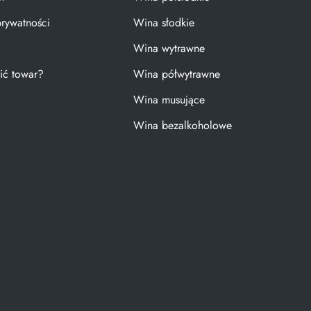
prywatności
Wina słodkie
Wina wytrawne
ić towar?
Wina półwytrawne
Wina musujące
Wina bezalkoholowe