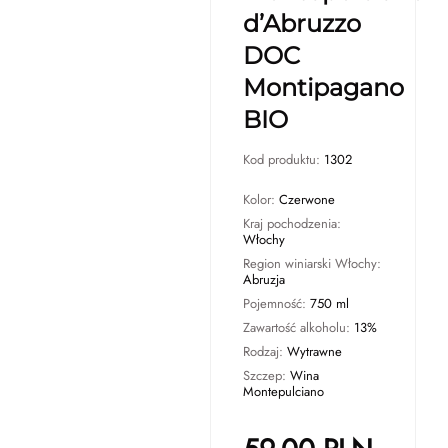
d’Abruzzo
DOC
Montipagano
BIO
Kod produktu:
1302
Kolor:
Czerwone
Kraj pochodzenia:
Włochy
Region winiarski Włochy:
Abruzja
Pojemność:
750 ml
Zawartość alkoholu:
13%
Rodzaj:
Wytrawne
Szczep:
Wina
Montepulciano