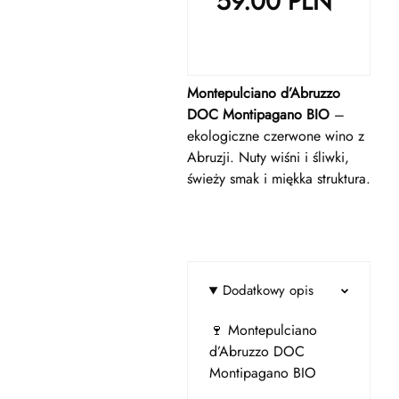
59.00
PLN
Montepulciano d’Abruzzo
DOC Montipagano BIO
–
ekologiczne czerwone wino z
Abruzji. Nuty wiśni i śliwki,
świeży smak i miękka struktura.
Dodatkowy opis
🍷 Montepulciano
d’Abruzzo DOC
Montipagano BIO