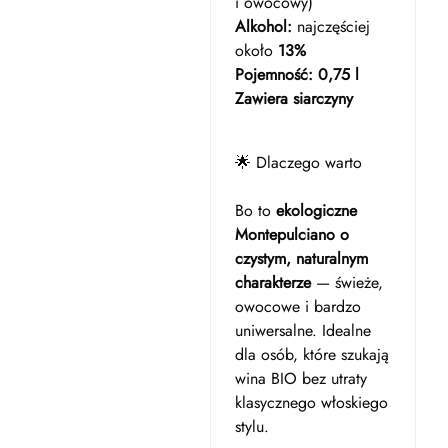
i owocowy)
Alkohol:
najczęściej
około
13%
Pojemność:
0,75 l
Zawiera siarczyny
🌟 Dlaczego warto
Bo to
ekologiczne
Montepulciano o
czystym, naturalnym
charakterze
— świeże,
owocowe i bardzo
uniwersalne. Idealne
dla osób, które szukają
wina BIO bez utraty
klasycznego włoskiego
stylu.