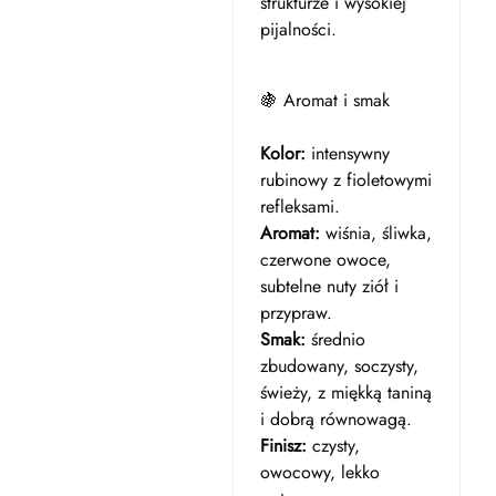
strukturze i wysokiej
pijalności.
🍇 Aromat i smak
Kolor:
intensywny
rubinowy z fioletowymi
refleksami.
Aromat:
wiśnia, śliwka,
czerwone owoce,
subtelne nuty ziół i
przypraw.
Smak:
średnio
zbudowany, soczysty,
świeży, z miękką taniną
i dobrą równowagą.
Finisz:
czysty,
owocowy, lekko