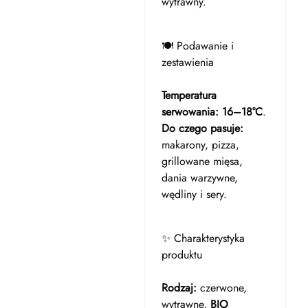
wytrawny.
🍽️ Podawanie i
zestawienia
Temperatura
serwowania:
16–18°C
.
Do czego pasuje:
makarony, pizza,
grillowane mięsa,
dania warzywne,
wędliny i sery.
✨ Charakterystyka
produktu
Rodzaj:
czerwone,
wytrawne,
BIO