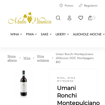
Pomoc
Regulamin
WINA
PIWA
SAKE
LIKIERY
ALKOHOLE MOCNE
Umani Ronchi Montepulciano
Strona
Wina
Wina
d’Abruzzo DOC Montipagano
główna
wytrawne
BIO
WINA
,
WINA
WYTRAWNE
Umani
Ronchi
Montepulciano