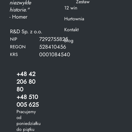
Zestaw
niezwykłe
12 win
historie."
- Homer
Hurtownia
Kontakt
R&D Sp. z o.o.
7292755825
NIP
Blog
528410456
REGON
0001084540
KRS
+48 42
206 80
80
+48 510
005 625
Pracujemy
od
poniedziałku
do piątku