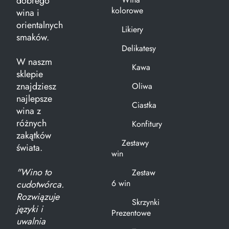
dobrego
kolorowe
wina i
orientalnych
Likiery
smaków.
Delikatesy
W naszm
Kawa
sklepie
znajdziesz
Oliwa
najlepsze
Ciastka
wina z
różnych
Konfitury
zakątków
Zestawy
świata.
win
"Wino to
Zestaw
6 win
cudotwórca.
Rozwiązuje
Skrzynki
języki i
Prezentowe
uwalnia