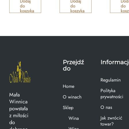
Dodaj
Dodaj
Dod
do
do
do
koszyka
koszyka
kosz
Przejdź
Informacj
do
Regulamin
Home
Polityka
Mała
prywatności
O winach
Winnica
O nas
Sklep
powstała
z miłości
Jak zwrócić
Wina
do
towar?
Wina