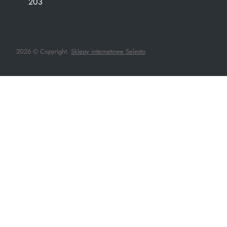
203
2026 © Copyright.
Sklepy internetowe Selesto