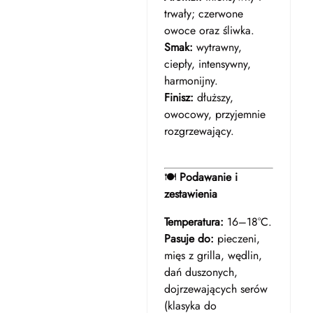
trwały; czerwone
owoce oraz śliwka.
Smak:
wytrawny,
ciepły, intensywny,
harmonijny.
Finisz:
dłuższy,
owocowy, przyjemnie
rozgrzewający.
🍽️
Podawanie i
zestawienia
Temperatura:
16–18°C.
Pasuje do:
pieczeni,
mięs z grilla, wędlin,
dań duszonych,
dojrzewających serów
(klasyka do