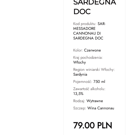
SARDEGNA
DOC
Kod produktu:
SAR-
MESSADORE
CANNONAU DI
SARDEGNA DOC
Kolor:
Czerwone
Kraj pochodzenia:
Włochy
Region winiarski Włochy:
Sardynia
Pojemność:
750 ml
Zawartość alkoholu:
13,5%
Rodzaj:
Wytrawne
Szczep:
Wina Cannonau
79.00
PLN