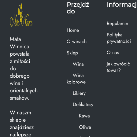
Przejdź
Informacj
do
Regulamin
Home
Polityka
Mała
prywatności
O winach
Winnica
O nas
Sklep
powstała
z miłości
Jak zwrócić
Wina
do
towar?
dobrego
Wina
kolorowe
wina i
orientalnych
Likiery
smaków.
Delikatesy
W naszm
Kawa
sklepie
znajdziesz
Oliwa
najlepsze