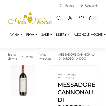
Pomoc
Regulamin
WINA
PIWA
SAKE
LIKIERY
ALKOHOLE MOCNE
Strona
Wina
MESSADORE CANNONAU
Wina
główna
wytrawne
DI SARDEGNA DOC
WINA
,
WINA
WYTRAWNE
MESSADORE
CANNONAU
DI