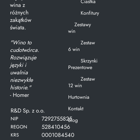
Ciastka
wina z
różnych
Konfitury
zakątków
Zestawy
świata.
win
"Wino to
Zestaw
6 win
cudotwórca.
Rozwiązuje
Skrzynki
języki i
Prezentowe
uwalnia
Zestaw
niezwykłe
12 win
historie."
- Homer
Hurtownia
Kontakt
R&D Sp. z o.o.
7292755825
NIP
Blog
528410456
REGON
0001084540
KRS