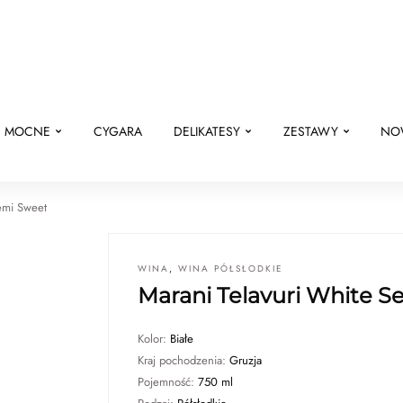
E MOCNE
CYGARA
DELIKATESY
ZESTAWY
NO
emi Sweet
WINA
,
WINA PÓŁSŁODKIE
Marani Telavuri White S
Kolor:
Białe
Kraj pochodzenia:
Gruzja
Pojemność:
750 ml