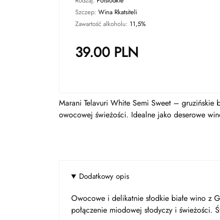
Rodzaj:
Półsłodkie
Szczep:
Wina Rkatsiteli
Zawartość alkoholu:
11,5%
39.00
PLN
Marani Telavuri White Semi Sweet – gruzińskie bi
owocowej świeżości. Idealne jako deserowe wino 
Dodatkowy opis
Owocowe i delikatnie słodkie białe wino z G
połączenie miodowej słodyczy i świeżości. Ś