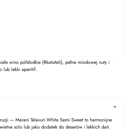
ałe wino półsłodkie (Rkatsiteli), pełne miodowej nuty i
lub lekki aperitif.
ruzji — Marani Telavuri White Semi Sweet to harmonijne
wietne solo lub jako dodatek do deserów i lekkich dań.