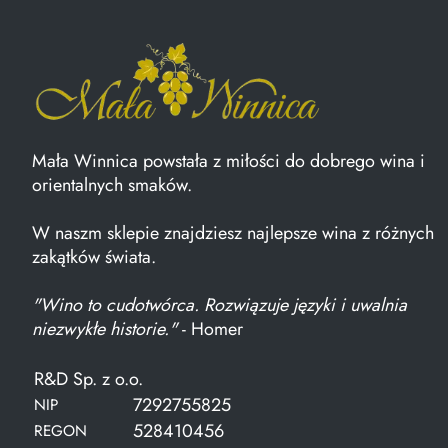
Mała Winnica powstała z miłości do dobrego wina i
orientalnych smaków.
W naszm sklepie znajdziesz najlepsze wina z różnych
zakątków świata.
"Wino to cudotwórca. Rozwiązuje języki i uwalnia
niezwykłe historie."
- Homer
R&D Sp. z o.o.
7292755825
NIP
528410456
REGON