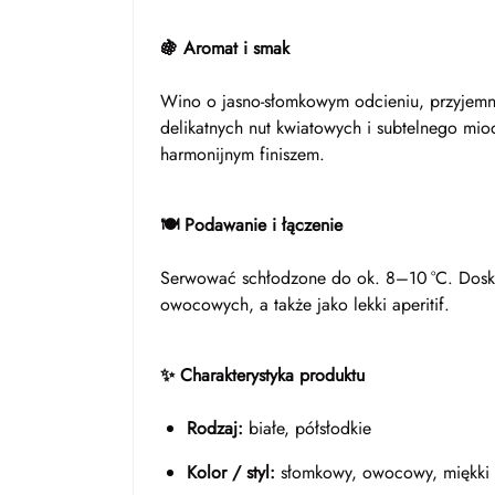
🍇 Aromat i smak
Wino o jasno-słomkowym odcieniu, przyjemn
delikatnych nut kwiatowych i subtelnego mio
harmonijnym finiszem.
🍽️ Podawanie i łączenie
Serwować schłodzone do ok. 8–10 °C. Dosko
owocowych, a także jako lekki aperitif.
✨ Charakterystyka produktu
Rodzaj:
białe, półsłodkie
Kolor / styl:
słomkowy, owocowy, miękki