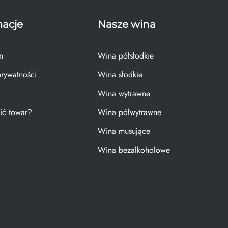
macje
Nasze wina
n
Wina półsłodkie
prywatności
Wina słodkie
Wina wytrawne
ić towar?
Wina półwytrawne
Wina musujące
Wina bezalkoholowe