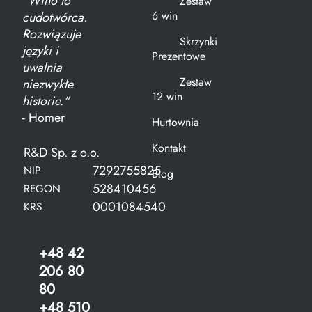
"Wino to
Zestaw
6 win
cudotwórca.
Rozwiązuje
Skrzynki
języki i
Prezentowe
uwalnia
Zestaw
niezwykłe
12 win
historie."
- Homer
Hurtownia
Kontakt
R&D Sp. z o.o.
7292755825
NIP
Blog
528410456
REGON
0001084540
KRS
+48 42
206 80
80
+48 510