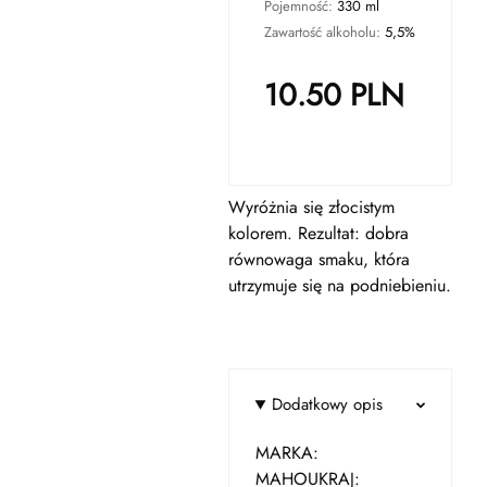
Pojemność:
330 ml
Zawartość alkoholu:
5,5%
10.50
PLN
Wyróżnia się złocistym
kolorem. Rezultat: dobra
równowaga smaku, która
utrzymuje się na podniebieniu.
Dodatkowy opis
MARKA:
MAHOUKRAJ: ​​