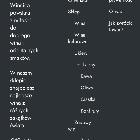
O winach
Winnica
O nas
Sklep
powstała
z miłości
Jak zwrócić
Wina
do
towar?
dobrego
Wina
kolorowe
wina i
orientalnych
Likiery
smaków.
Delikatesy
W naszm
Kawa
sklepie
znajdziesz
Oliwa
najlepsze
Ciastka
wina z
różnych
Konfitury
zakątków
Zestawy
świata.
win