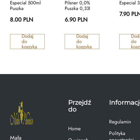
Especial 500ml
Pilsner 0,0%
Especial 
Puszka
Puszka 0,33l
7.90 PL
8.00 PLN
6.90 PLN
Dodaj
Dodaj
Dod
do
do
do
koszyka
koszyka
kosz
Przejdź
Informacj
do
Regulamin
Home
Polityka
Mała
prywatności