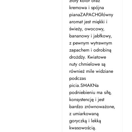
złoty kolor oraz
kremowa i spójna
pianaZAPACHGłówny
aromat jest miękki i
świeży, owocowy,
bananowy i jabłkowy,
z pewnym wytrawnym
zapachem i odrobiną
drożdży. Kwiatowe
nuty chmielowe są
również mile widziane
podczas
picia.SMAKNa
podniebieniu ma siłę,
konsystencję i jest
bardzo zrównoważone,
z umiarkowaną
goryczką i lekką
kwasowością.