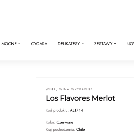
E MOCNE
CYGARA
DELIKATESY
ZESTAWY
NO
WINA
,
WINA WYTRAWNE
Los Flavores Merlot
Kod produktu:
AL1744
Kolor:
Czerwone
Kraj pochodzenia:
Chile