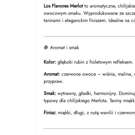
Los Flavores Merlot
to aromatyczne, chilijsk
owocowym smaku. Wyprodukowane ze szc
taninami i eleganckim finiszem. Idealne na co
🍇 Aromat i smak
Kolor:
głęboki rubin z fioletowym refleksem.
Aromat:
czerwone owoce – wiśnia, malina, ś
przypraw.
Smak:
wytrawny, gładki, harmonijny. Dominuj
typowy dla chilijskiego Merlota. Taniny mięk
Finisz:
miękki, długi, z nutą wanilii i czerw