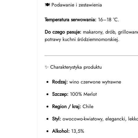
🍽️ Podawanie i zestawienia
Temperatura serwowania:
16–18 °C.
Do czego pasuje:
makarony, drób, grillowane
potrawy kuchni śródziemnomorskiej.
✨ Charakterystyka produktu
Rodzaj:
wino czerwone wytrawne
Szczep:
100% Merlot
Region / kraj:
Chile
Styl:
owocowo-kwiatowy, elegancki, lekko
Alkohol:
13,5%