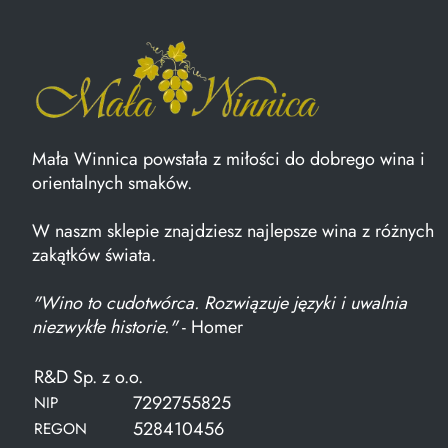
Mała Winnica powstała z miłości do dobrego wina i
orientalnych smaków.
W naszm sklepie znajdziesz najlepsze wina z różnych
zakątków świata.
"Wino to cudotwórca. Rozwiązuje języki i uwalnia
niezwykłe historie."
- Homer
R&D Sp. z o.o.
7292755825
NIP
528410456
REGON