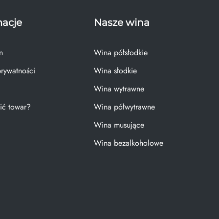
macje
Nasze wina
n
Wina półsłodkie
prywatności
Wina słodkie
Wina wytrawne
ić towar?
Wina półwytrawne
Wina musujące
Wina bezalkoholowe