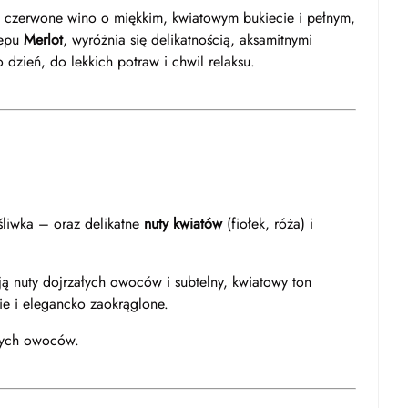
ie czerwone wino o miękkim, kwiatowym bukiecie i pełnym,
zepu
Merlot
, wyróżnia się delikatnością, aksamitnymi
 dzień, do lekkich potraw i chwil relaksu.
liwka – oraz delikatne
nuty kwiatów
(fiołek, róża) i
ą nuty dojrzałych owoców i subtelny, kwiatowy ton
kie i elegancko zaokrąglone.
onych owoców.