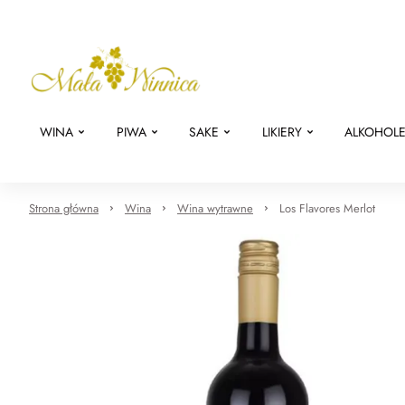
WINA
PIWA
SAKE
LIKIERY
ALKOHOL
Strona główna
Wina
Wina wytrawne
Los Flavores Merlot