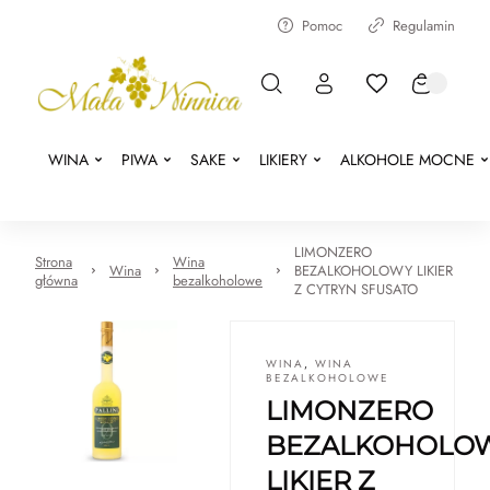
Pomoc
Regulamin
WINA
PIWA
SAKE
LIKIERY
ALKOHOLE MOCNE
LIMONZERO
Strona
Wina
Wina
BEZALKOHOLOWY LIKIER
główna
bezalkoholowe
Z CYTRYN SFUSATO
WINA
,
WINA
BEZALKOHOLOWE
LIMONZERO
BEZALKOHOLO
LIKIER Z