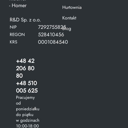
- Homer
Hurtownia
Kontakt
R&D Sp. z o.o.
7292755825
NIP
Blog
528410456
REGON
0001084540
KRS
+48 42
206 80
80
+48 510
005 625
Pracujemy
od
poniedziałku
do piątku
w godzinach
10:00-18:00