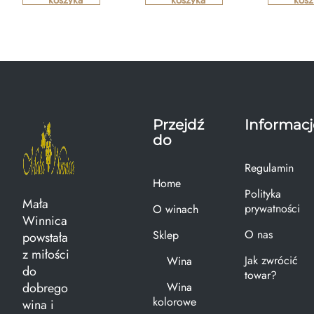
Przejdź
Informacj
do
Regulamin
Home
Polityka
Mała
prywatności
O winach
Winnica
O nas
Sklep
powstała
z miłości
Jak zwrócić
Wina
do
towar?
dobrego
Wina
kolorowe
wina i