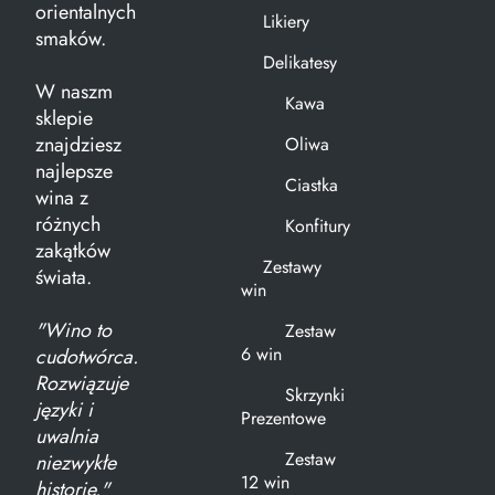
orientalnych
Likiery
smaków.
Delikatesy
W naszm
Kawa
sklepie
znajdziesz
Oliwa
najlepsze
Ciastka
wina z
różnych
Konfitury
zakątków
Zestawy
świata.
win
"Wino to
Zestaw
6 win
cudotwórca.
Rozwiązuje
Skrzynki
języki i
Prezentowe
uwalnia
Zestaw
niezwykłe
12 win
historie."