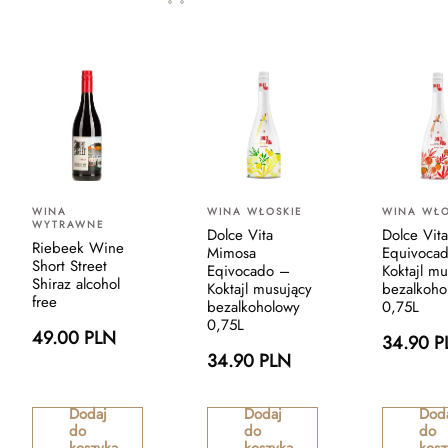
WINA
WINA WŁOSKIE
WINA WŁO
WYTRAWNE
Dolce Vita
Dolce Vita
Riebeek Wine
Mimosa
Equivoca
Short Street
Eqivocado –
Koktajl mu
Shiraz alcohol
Koktajl musujący
bezalkoho
free
bezalkoholowy
0,75L
0,75L
49.00 PLN
34.90 P
34.90 PLN
Dodaj
Dodaj
Dod
do
do
do
koszyka
koszyka
kosz