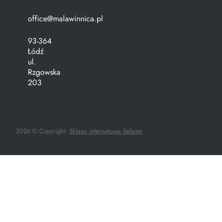
office@malawinnica.pl
93-364
Łódź
ul.
Rzgowska
203
2026 © Copyright.
Sklepy internetowe Selesto