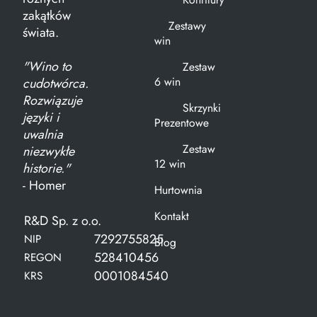
zakątków
Zestawy
świata.
win
"Wino to
Zestaw
6 win
cudotwórca.
Rozwiązuje
Skrzynki
języki i
Prezentowe
uwalnia
Zestaw
niezwykłe
12 win
historie."
- Homer
Hurtownia
Kontakt
R&D Sp. z o.o.
7292755825
NIP
Blog
528410456
REGON
0001084540
KRS