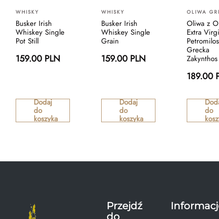
WHISKY
WHISKY
OLIWA GR
Busker Irish
Busker Irish
Oliwa z O
Whiskey Single
Whiskey Single
Extra Virg
Pot Still
Grain
Petromilo
Grecka
159.00 PLN
159.00 PLN
Zakynthos
189.00 
Dodaj
Dodaj
Dod
do
do
do
koszyka
koszyka
kosz
Przejdź
Informacj
do