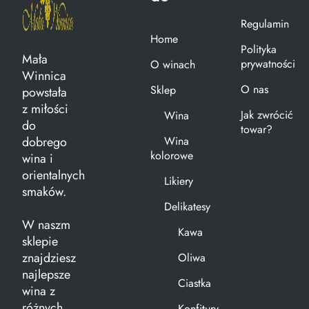
Regulamin
Home
Polityka
Mała
prywatności
O winach
Winnica
O nas
Sklep
powstała
z miłości
Jak zwrócić
Wina
do
towar?
dobrego
Wina
kolorowe
wina i
orientalnych
Likiery
smaków.
Delikatesy
W naszm
Kawa
sklepie
znajdziesz
Oliwa
najlepsze
Ciastka
wina z
różnych
Konfitury