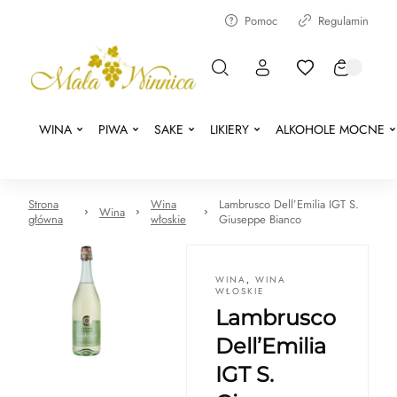
Pomoc
Regulamin
WINA
PIWA
SAKE
LIKIERY
ALKOHOLE MOCNE
Strona
Wina
Lambrusco Dell’Emilia IGT S.
Wina
główna
włoskie
Giuseppe Bianco
WINA
,
WINA
WŁOSKIE
Lambrusco
Dell’Emilia
IGT S.