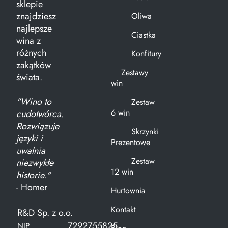
sklepie
znajdziesz
Oliwa
najlepsze
Ciastka
wina z
różnych
Konfitury
zakątków
Zestawy
świata.
win
"Wino to
Zestaw
6 win
cudotwórca.
Rozwiązuje
Skrzynki
języki i
Prezentowe
uwalnia
Zestaw
niezwykłe
12 win
historie."
- Homer
Hurtownia
Kontakt
R&D Sp. z o.o.
7292755825
NIP