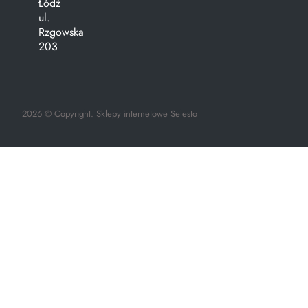
Łódź
ul.
Rzgowska
203
2026 © Copyright.
Sklepy internetowe Selesto