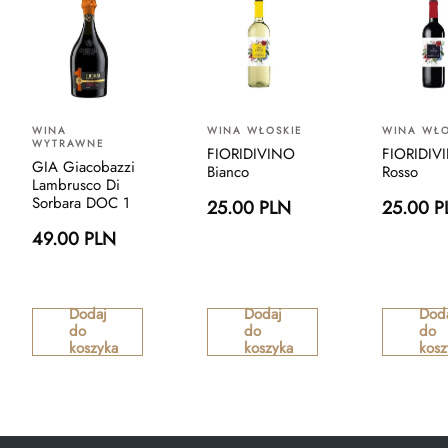
WINA
WINA WŁOSKIE
WINA WŁO
WYTRAWNE
FIORIDIVINO
FIORIDIV
GIA Giacobazzi
Bianco
Rosso
Lambrusco Di
Sorbara DOC 1
25.00 PLN
25.00 P
49.00 PLN
Dodaj
Dodaj
Dod
do
do
do
koszyka
koszyka
kosz