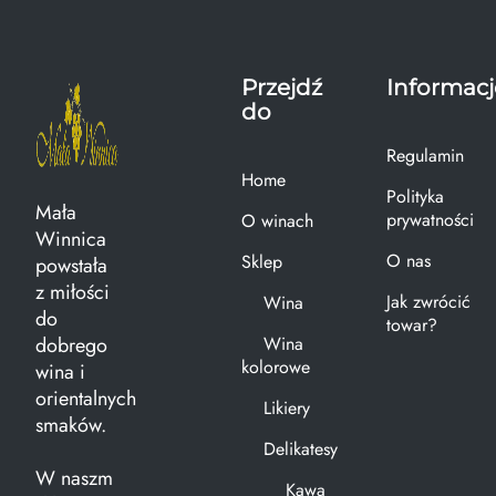
Przejdź
Informacj
do
Regulamin
Home
Polityka
Mała
prywatności
O winach
Winnica
O nas
Sklep
powstała
z miłości
Jak zwrócić
Wina
do
towar?
dobrego
Wina
kolorowe
wina i
orientalnych
Likiery
smaków.
Delikatesy
W naszm
Kawa