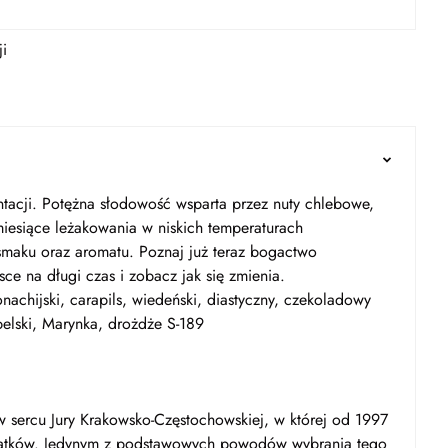
i
tacji. Potężna słodowość wsparta przez nuty chlebowe,
iesiące leżakowania w niskich temperaturach
maku oraz aromatu. Poznaj już teraz bogactwo
sce na długi czas i zobacz jak się zmienia.
onachijski, carapils, wiedeński, diastyczny, czekoladowy
belski, Marynka, drożdże S-189
 sercu Jury Krakowsko-Częstochowskiej, w której od 1997
 Piątków. Jedynym z podstawowych powodów wybrania tego