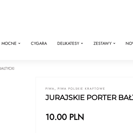
E MOCNE
CYGARA
DELIKATESY
ZESTAWY
NO
BAŁTYCKI
PIWA
,
PIWA POLSKIE KRAFTOWE
JURAJSKIE PORTER BAŁ
10.00
PLN