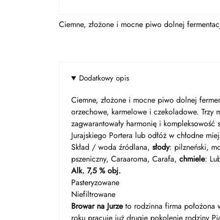
Ciemne, złożone i mocne piwo dolnej fermentacj
Dodatkowy opis
Ciemne, złożone i mocne piwo dolnej fermen
orzechowe, karmelowe i czekoladowe. Trzy m
zagwarantowały harmonię i kompleksowość s
Jurajskiego Portera lub odłóż w chłodne miej
Skład / woda źródlana,
słody
: pilzneński, m
pszeniczny, Caraaroma, Carafa,
chmiele
: Lu
Alk. 7,5 % obj.
Pasteryzowane
Niefiltrowane
Browar na Jurze
to rodzinna firma położona w
roku pracuje już drugie pokolenie rodziny