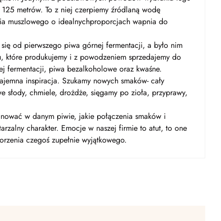
i 125 metrów. To z niej czerpiemy źródlaną wodę
ia muszlowego o idealnychproporcjach wapnia do
się od pierwszego piwa górnej fermentacji, a było nim
u, które produkujemy i z powodzeniem sprzedajemy do
ej fermentacji, piwa bezalkoholowe oraz kwaśne.
zajemna inspiracja. Szukamy nowych smaków- cały
e słody, chmiele, drożdże, sięgamy po zioła, przyprawy,
nować w danym piwie, jakie połączenia smaków i
zalny charakter. Emocje w naszej firmie to atut, to one
worzenia czegoś zupełnie wyjątkowego.