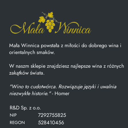
Mała Winnica powstała z miłości do dobrego wina i
orientalnych smaków.
W naszm sklepie znajdziesz najlepsze wina z różnych
zakątków świata.
"Wino to cudotwórca. Rozwiązuje języki i uwalnia
niezwykłe historie."
- Homer
R&D Sp. z o.o.
7292755825
NIP
528410456
REGON