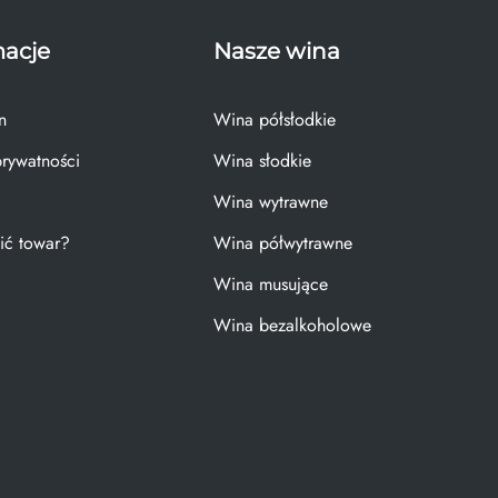
macje
Nasze wina
n
Wina półsłodkie
prywatności
Wina słodkie
Wina wytrawne
ić towar?
Wina półwytrawne
Wina musujące
Wina bezalkoholowe