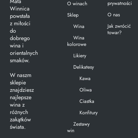
Mała
prywatności
O winach
Winnica
O nas
Sklep
powstała
z miłości
Jak zwrócić
Wina
do
towar?
dobrego
Wina
kolorowe
wina i
orientalnych
Likiery
smaków.
Delikatesy
W naszm
Kawa
sklepie
znajdziesz
Oliwa
najlepsze
Ciastka
wina z
różnych
Konfitury
zakątków
Zestawy
świata.
win