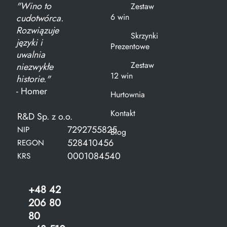
"Wino to
Zestaw
6 win
cudotwórca.
Rozwiązuje
Skrzynki
języki i
Prezentowe
uwalnia
Zestaw
niezwykłe
12 win
historie."
- Homer
Hurtownia
Kontakt
R&D Sp. z o.o.
7292755825
NIP
Blog
528410456
REGON
0001084540
KRS
+48 42
206 80
80