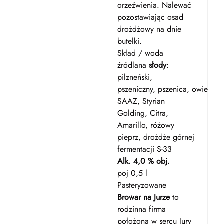
orzeźwienia. Nalewać
pozostawiając osad
drożdżowy na dnie
butelki.
Skład / woda
źródlana
słody
:
pilzneński,
pszeniczny, pszenica, owies,
ch
SAAZ, Styrian
Golding, Citra,
Amarillo, różowy
pieprz, drożdże górnej
fermentacji S-33
Alk. 4,0 % obj.
poj 0,5 l
Pasteryzowane
Browar na Jurze
to
rodzinna firma
położona w sercu Jury