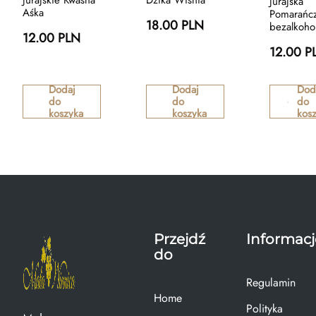
Jurajskie Kwaśna
Dzika Wiśnia
Jurajska
Aśka
Pomarańc
18.00 PLN
bezalkoho
12.00 PLN
12.00 P
Dodaj
Dodaj
Dod
do
do
do
koszyka
koszyka
kos
Przejdź
Informacj
do
Regulamin
Home
Polityka