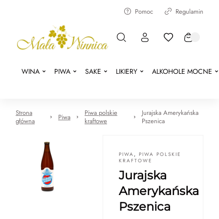
Pomoc
Regulamin
WINA
PIWA
SAKE
LIKIERY
ALKOHOLE MOCNE
Strona
Piwa polskie
Jurajska Amerykańska
Piwa
główna
kraftowe
Pszenica
PIWA
,
PIWA POLSKIE
KRAFTOWE
Jurajska
Amerykańska
Pszenica