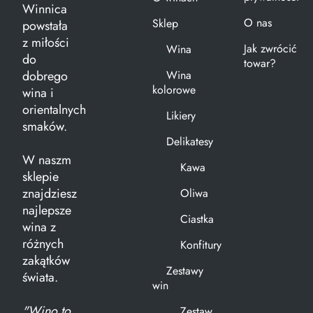
Winnica
O nas
Sklep
powstała
z miłości
Jak zwrócić
Wina
do
towar?
dobrego
Wina
kolorowe
wina i
orientalnych
Likiery
smaków.
Delikatesy
W naszm
Kawa
sklepie
znajdziesz
Oliwa
najlepsze
Ciastka
wina z
różnych
Konfitury
zakątków
Zestawy
świata.
win
"Wino to
Zestaw