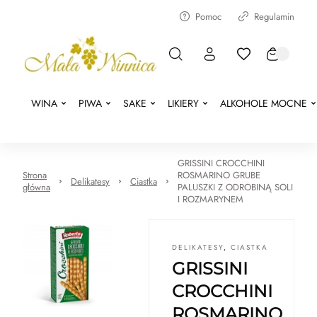
Pomoc
Regulamin
WINA
PIWA
SAKE
LIKIERY
ALKOHOLE MOCNE
GRISSINI CROCCHINI
Strona
ROSMARINO GRUBE
Delikatesy
Ciastka
główna
PALUSZKI Z ODROBINĄ SOLI
I ROZMARYNEM
DELIKATESY
,
CIASTKA
GRISSINI
CROCCHINI
ROSMARINO