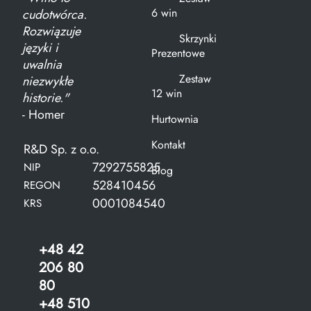
6 win
cudotwórca.
Rozwiązuje
Skrzynki
języki i
Prezentowe
uwalnia
Zestaw
niezwykłe
12 win
historie."
- Homer
Hurtownia
Kontakt
R&D Sp. z o.o.
7292755825
NIP
Blog
528410456
REGON
0001084540
KRS
+48 42
206 80
80
+48 510