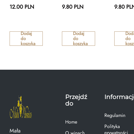
12.00 PLN
9.80 PLN
9.80 PL
Dodaj
Dodaj
Dod
do
do
do
koszyka
koszyka
kosz
Przejdź
Informacj
do
Regulamin
Home
Polityka
Mała
prywatności
O winach