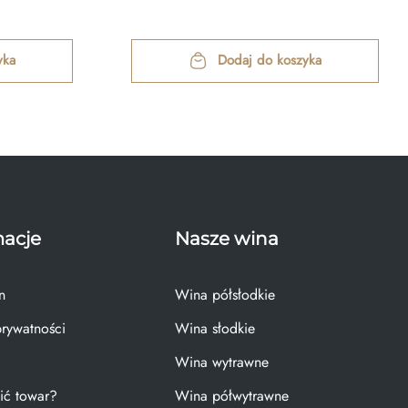
yka
Dodaj do koszyka
macje
Nasze wina
n
Wina półsłodkie
prywatności
Wina słodkie
Wina wytrawne
ić towar?
Wina półwytrawne