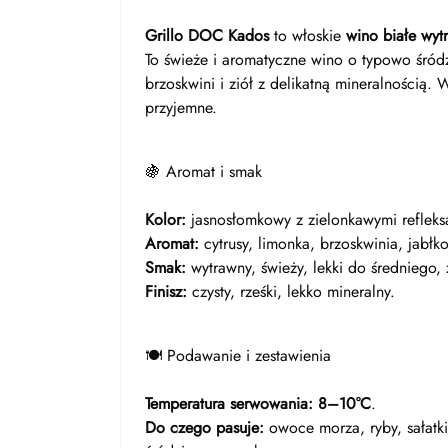
Grillo DOC Kados
to włoskie
wino białe wyt
To świeże i aromatyczne wino o typowo śród
brzoskwini i ziół z delikatną mineralnością. 
przyjemne.
🍇 Aromat i smak
Kolor:
jasnosłomkowy z zielonkawymi refleks
Aromat:
cytrusy, limonka, brzoskwinia, jabłko
Smak:
wytrawny, świeży, lekki do średniego, 
Finisz:
czysty, rześki, lekko mineralny.
🍽️ Podawanie i zestawienia
Temperatura serwowania:
8–10°C
.
Do czego pasuje:
owoce morza, ryby, sałatki