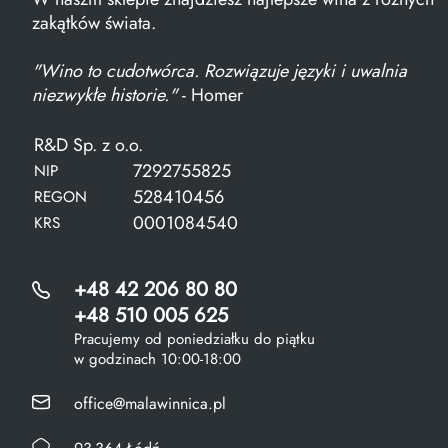
zakątków świata.
"Wino to cudotwórca. Rozwiązuje języki i uwalnia
niezwykłe historie."
- Homer
R&D Sp. z o.o.
7292755825
NIP
528410456
REGON
0001084540
KRS
+48 42 206 80 80
+48 510 005 625
Pracujemy od poniedziałku do piątku
w godzinach 10:00-18:00
office@malawinnica.pl