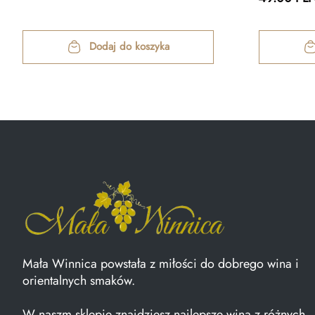
Dodaj do koszyka
Mała Winnica powstała z miłości do dobrego wina i
orientalnych smaków.
W naszm sklepie znajdziesz najlepsze wina z różnych