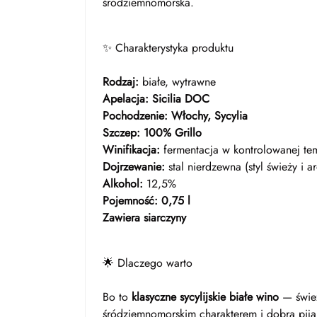
śródziemnomorska.
✨ Charakterystyka produktu
Rodzaj:
białe, wytrawne
Apelacja:
Sicilia DOC
Pochodzenie:
Włochy, Sycylia
Szczep:
100% Grillo
Winifikacja:
fermentacja w kontrolowanej tem
Dojrzewanie:
stal nierdzewna (styl świeży i 
Alkohol:
12,5%
Pojemność:
0,75 l
Zawiera siarczyny
🌟 Dlaczego warto
Bo to
klasyczne sycylijskie białe wino
— śwież
śródziemnomorskim charakterem i dobrą pija