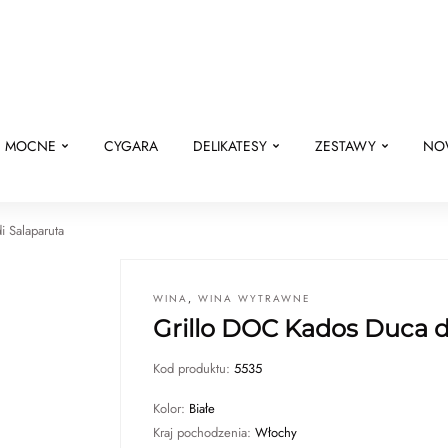
E MOCNE
CYGARA
DELIKATESY
ZESTAWY
NO
i Salaparuta
WINA
,
WINA WYTRAWNE
Grillo DOC Kados Duca d
Kod produktu:
5535
Kolor:
Białe
Kraj pochodzenia:
Włochy