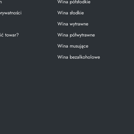
n
Wina półsłodkie
prywatności
Wina słodkie
Wina wytrawne
ić towar?
Wina półwytrawne
Wina musujące
Wina bezalkoholowe