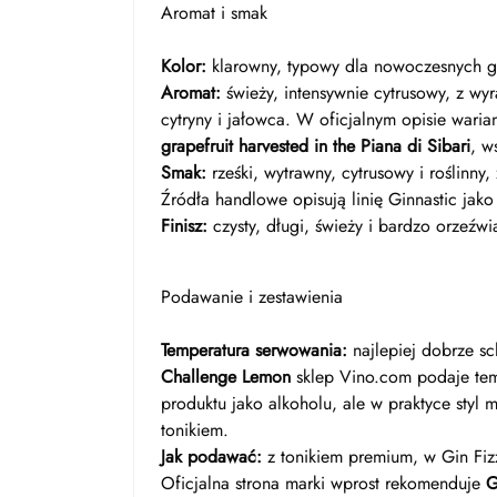
Aromat i smak
Kolor:
klarowny, typowy dla nowoczesnych g
Aromat:
świeży, intensywnie cytrusowy, z wy
cytryny i jałowca. W oficjalnym opisie waria
grapefruit harvested in the Piana di Sibari
, w
Smak:
rześki, wytrawny, cytrusowy i roślinn
Źródła handlowe opisują linię Ginnastic jak
Finisz:
czysty, długi, świeży i bardzo orzeźwi
Podawanie i zestawienia
Temperatura serwowania:
najlepiej dobrze sc
Challenge Lemon
sklep Vino.com podaje te
produktu jako alkoholu, ale w praktyce styl 
tonikiem.
Jak podawać:
z tonikiem premium, w Gin Fiz
Oficjalna strona marki wprost rekomenduje
G