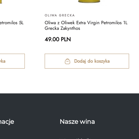
OLIWA GRECKA
etromilos 5L
Oliwa z Oliwek Extra Virgin Petromilos 1L
Grecka Zakynthos
49.00 PLN
yka
Dodaj do koszyka
macje
Nasze wina