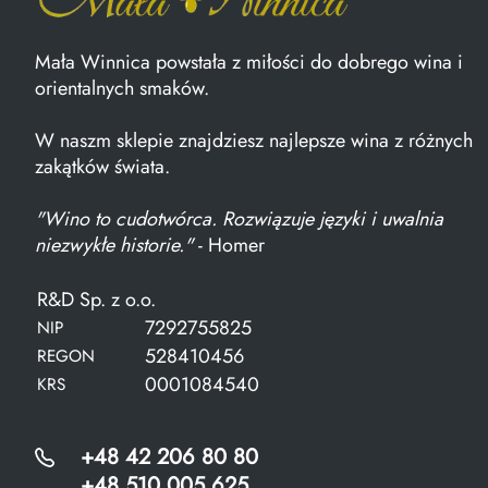
Mała Winnica powstała z miłości do dobrego wina i
orientalnych smaków.
W naszm sklepie znajdziesz najlepsze wina z różnych
zakątków świata.
"Wino to cudotwórca. Rozwiązuje języki i uwalnia
niezwykłe historie."
- Homer
R&D Sp. z o.o.
7292755825
NIP
528410456
REGON
0001084540
KRS
+48 42 206 80 80
+48 510 005 625