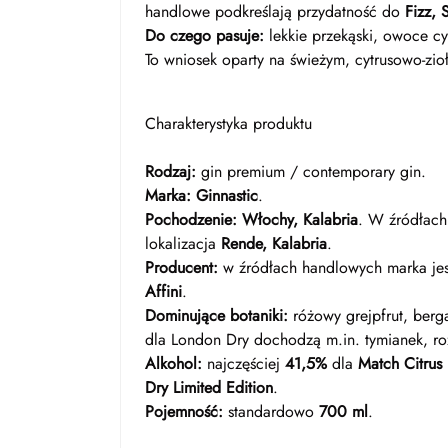
handlowe podkreślają przydatność do
Fizz, 
Do czego pasuje:
lekkie przekąski, owoce cy
To wniosek oparty na świeżym, cytrusowo-zioł
Charakterystyka produktu
Rodzaj:
gin premium / contemporary gin.
Marka:
Ginnastic
.
Pochodzenie:
Włochy, Kalabria
. W źródłach
lokalizacja
Rende, Kalabria
.
Producent:
w źródłach handlowych marka jes
Affini
.
Dominujące botaniki:
różowy grejpfrut, berga
dla London Dry dochodzą m.in. tymianek, rozm
Alkohol:
najczęściej
41,5%
dla
Match Citrus
Dry Limited Edition
.
Pojemność:
standardowo
700 ml
.