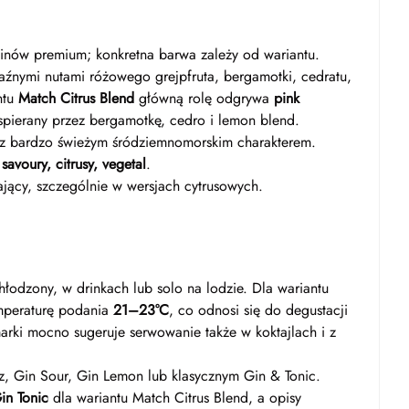
inów premium; konkretna barwa zależy od wariantu.
raźnymi nutami różowego grejpfruta, bergamotki, cedratu,
ntu
Match Citrus Blend
główną rolę odgrywa
pink
spierany przez bergamotkę, cedro i lemon blend.
y, z bardzo świeżym śródziemnomorskim charakterem.
o
savoury, citrusy, vegetal
.
ający, szczególnie w wersjach cytrusowych.
hłodzony, w drinkach lub solo na lodzie. Dla wariantu
mperaturę podania
21–23°C
, co odnosi się do degustacji
marki mocno sugeruje serwowanie także w koktajlach i z
z, Gin Sour, Gin Lemon lub klasycznym Gin & Tonic.
in Tonic
dla wariantu Match Citrus Blend, a opisy