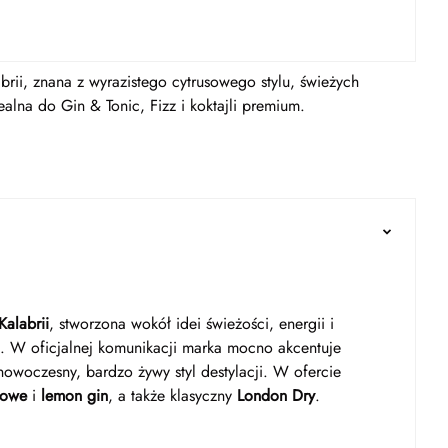
ii, znana z wyrazistego cytrusowego stylu, świeżych
alna do Gin & Tonic, Fizz i koktajli premium.
Kalabrii
, stworzona wokół idei świeżości, energii i
. W oficjalnej komunikacji marka mocno akcentuje
 nowoczesny, bardzo żywy styl destylacji. W ofercie
sowe
i
lemon gin
, a także klasyczny
London Dry
.