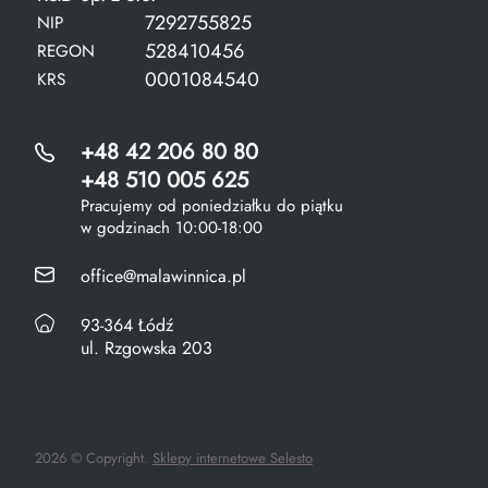
7292755825
NIP
528410456
REGON
0001084540
KRS
+48 42 206 80 80
+48 510 005 625
Pracujemy od poniedziałku do piątku
w godzinach 10:00-18:00
office@malawinnica.pl
93-364 Łódź
ul. Rzgowska 203
2026 © Copyright.
Sklepy internetowe Selesto