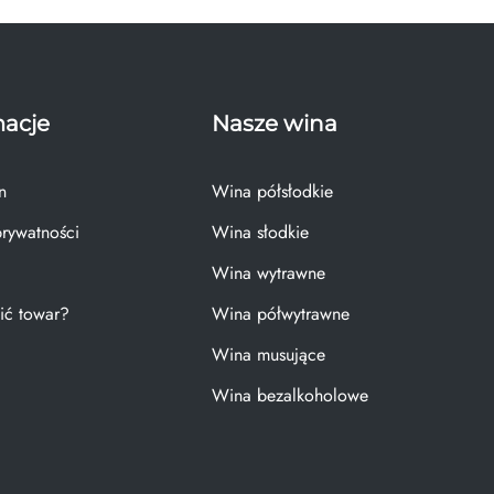
macje
Nasze wina
n
Wina półsłodkie
prywatności
Wina słodkie
Wina wytrawne
ić towar?
Wina półwytrawne
Wina musujące
Wina bezalkoholowe