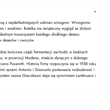
ną z najdelikatniejszych odmian winogron. Winogrono
 i smakiem. Butelka ma świąteczny wygląd ze złotymi
idealnym towarzyszem każdego słodkiego deseru
ów deserów i owoców
zie końcowa część fermentacji zachodzi w kadziach
la, w prowincji Modena, mieście słynącym z dobrego
Luciano Pavarotti. Historia firmy rozpoczyna się w 1958 roku
oimi synami Antonio i Giancarlo postanawia rozbudować i
potem nazwa Giacobazzi staje się synonimem Lambrusco i