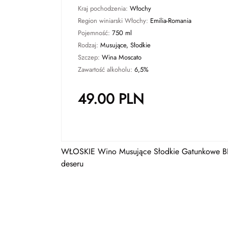
Kraj pochodzenia:
Włochy
Region winiarski Włochy:
Emilia-Romania
Pojemność:
750 ml
Rodzaj:
Musujące, Słodkie
Szczep:
Wina Moscato
Zawartość alkoholu:
6,5%
49.00
PLN
WŁOSKIE Wino Musujące Słodkie Gatunkowe BIA
deseru