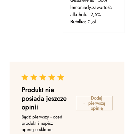
Gessner-Pils i 50%
lemoniady.zawartość
alkoholu: 2,5%
Butelka:
0,5l.
Produkt nie
posiada jeszcze
Dodaj
pierwszą
opinii
opinię
Bądź pierwszy - oceń
produkt i napisz
opinię o sklepie