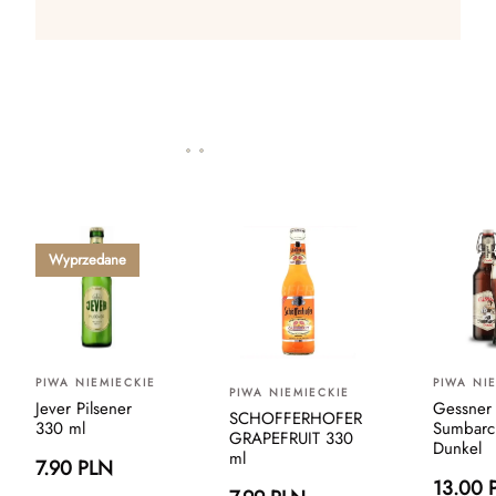
Wyprzedane
PIWA NIEMIECKIE
PIWA NI
PIWA NIEMIECKIE
Jever Pilsener
Gessner 
SCHOFFERHOFER
330 ml
Sumbarc
GRAPEFRUIT 330
Dunkel
ml
7.90 PLN
13.00 