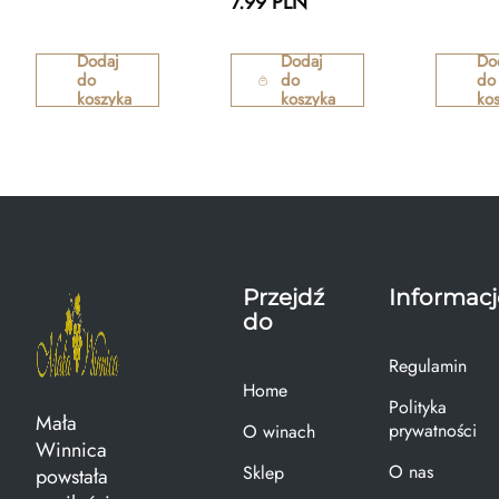
7.99 PLN
Dodaj
Dodaj
Do
do
do
do
koszyka
koszyka
ko
Przejdź
Informacj
do
Regulamin
Home
Polityka
Mała
prywatności
O winach
Winnica
O nas
Sklep
powstała