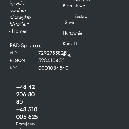
języki i
Prezentowe
uwalnia
Zestaw
niezwykłe
12 win
historie."
- Homer
Hurtownia
Kontakt
R&D Sp. z o.o.
7292755825
NIP
Blog
528410456
REGON
0001084540
KRS
+48 42
206 80
80
+48 510
005 625
Pracujemy