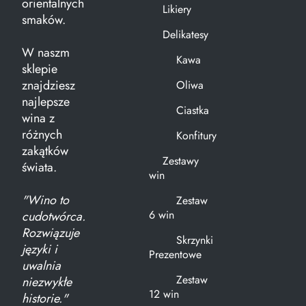
orientalnych
Likiery
smaków.
Delikatesy
W naszm
Kawa
sklepie
znajdziesz
Oliwa
najlepsze
Ciastka
wina z
różnych
Konfitury
zakątków
Zestawy
świata.
win
"Wino to
Zestaw
6 win
cudotwórca.
Rozwiązuje
Skrzynki
języki i
Prezentowe
uwalnia
Zestaw
niezwykłe
12 win
historie."