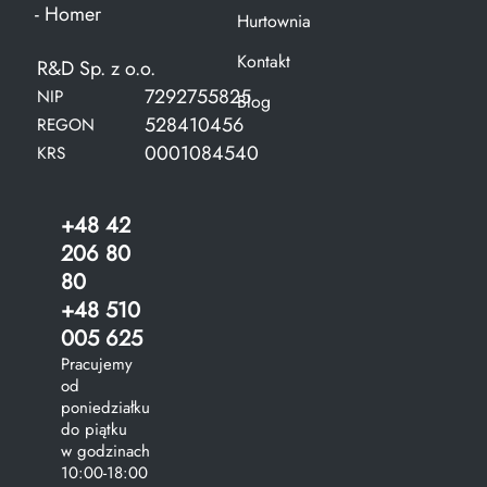
- Homer
Hurtownia
Kontakt
R&D Sp. z o.o.
7292755825
NIP
Blog
528410456
REGON
0001084540
KRS
+48 42
206 80
80
+48 510
005 625
Pracujemy
od
poniedziałku
do piątku
w godzinach
10:00-18:00