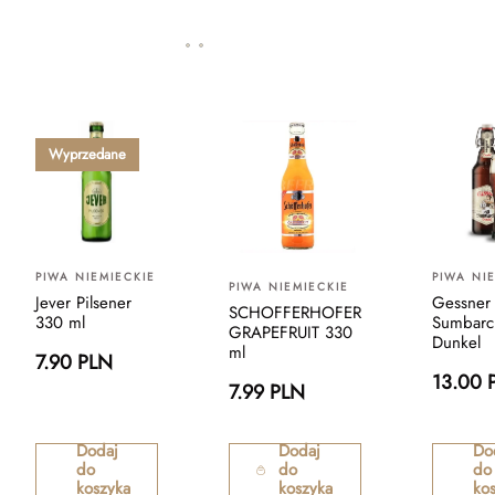
Wyprzedane
PIWA NIEMIECKIE
PIWA NI
PIWA NIEMIECKIE
Jever Pilsener
Gessner 
SCHOFFERHOFER
330 ml
Sumbarc
GRAPEFRUIT 330
Dunkel
ml
7.90 PLN
13.00 
7.99 PLN
Dodaj
Dodaj
Do
do
do
do
koszyka
koszyka
ko