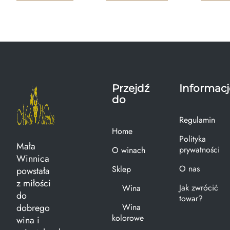
Przejdź
Informacj
do
Regulamin
Home
Polityka
Mała
prywatności
O winach
Winnica
O nas
Sklep
powstała
z miłości
Jak zwrócić
Wina
do
towar?
dobrego
Wina
kolorowe
wina i