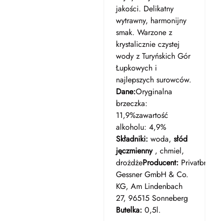
jakości. Delikatny
wytrawny, harmonijny
smak. Warzone z
krystalicznie czystej
wody z Turyńskich Gór
Łupkowych i
najlepszych surowców.
Dane:
Oryginalna
brzeczka:
11,9%zawartość
alkoholu: 4,9%
Składniki:
woda,
słód
jęczmienny
, chmiel,
drożdże
Producent:
Privatbrauer
Gessner GmbH & Co.
KG, Am Lindenbach
27, 96515 Sonneberg
Butelka:
0,5l.