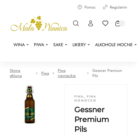
Pomoc
Regulamin
WINA
PIWA
SAKE
LIKIERY
ALKOHOLE MOCNE
Strona
Piwa
Gessner Premium
Piwa
główna
niemieckie
Pils
PIWA
,
PIWA
NIEMIECKIE
Gessner
Premium
Pils