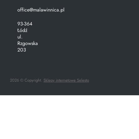
office@malawinnica.pl
93-364
Łódź
ul.
Rzgowska
203
2026 © Copyright.
Sklepy internetowe Selesto