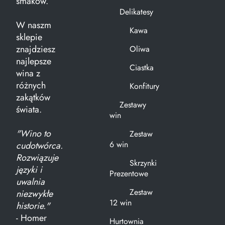
smaków.
Delikatesy
W naszm
Kawa
sklepie
znajdziesz
Oliwa
najlepsze
Ciastka
wina z
różnych
Konfitury
zakątków
Zestawy
świata.
win
"Wino to
Zestaw
6 win
cudotwórca.
Rozwiązuje
Skrzynki
języki i
Prezentowe
uwalnia
Zestaw
niezwykłe
12 win
historie."
- Homer
Hurtownia