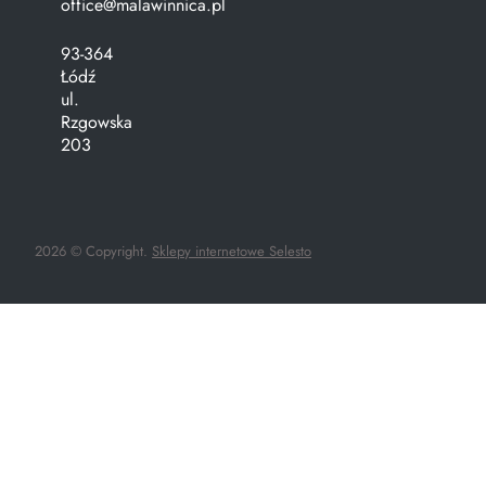
office@malawinnica.pl
93-364
Łódź
ul.
Rzgowska
203
2026 © Copyright.
Sklepy internetowe Selesto