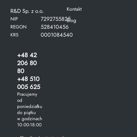
Kontakt
R&D Sp. z o.o.
7292755825
NIP
Blog
528410456
REGON
0001084540
KRS
+48 42
206 80
80
+48 510
005 625
Pracujemy
od
poniedziałku
do piątku
w godzinach
10:00-18:00