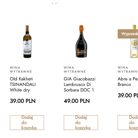
Wyprzed
WINA
WINA
WINA
WYTRAWNE
WYTRAWNE
WYTRAWN
Old Kakheti
GIA Giacobazzi
Abre a Pe
TSINANDALI
Lambrusco Di
Branco
White dry
Sorbara DOC 1
39.00 P
39.00 PLN
49.00 PLN
Dodaj
Dodaj
Dod
do
do
do
koszyka
koszyka
kosz