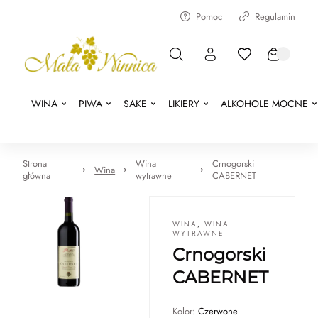
Pomoc
Regulamin
WINA
PIWA
SAKE
LIKIERY
ALKOHOLE MOCNE
Strona
Wina
Crnogorski
Wina
główna
wytrawne
CABERNET
WINA
,
WINA
WYTRAWNE
Crnogorski
CABERNET
Kolor:
Czerwone