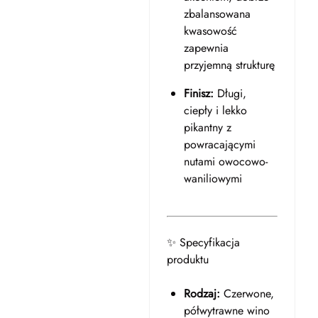
zbalansowana
kwasowość
zapewnia
przyjemną strukturę
Finisz:
Długi,
ciepły i lekko
pikantny z
powracającymi
nutami owocowo-
waniliowymi
✨ Specyfikacja
produktu
Rodzaj:
Czerwone,
półwytrawne wino