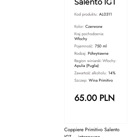
Salento IGT
Kod produktu:
AL0311
Kolor:
Czerwone
Kraj pochodzenia:
Włochy
Pojemność:
750 ml
Rodzaj:
Półwytrawne
Region winiarski Włochy:
Apulia (Puglia)
Zawartość alkoholu:
14%
Szczep:
Wina Primitivo
65.00
PLN
Coppiere Primitivo Salento
IGT – intensywne