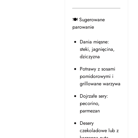
🍽️ Sugerowane
parowanie
Dania mięsne:
steki, jagnięcina,
dziczyzna
Potrawy z sosami
pomidorowymi i
grillowane warzywa
Dojrzałe sery:
pecorino,
parmezan
Desery
czekoladowe lub z
korzenną nutą