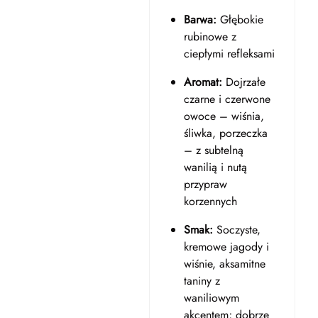
Barwa:
Głębokie
rubinowe z
ciepłymi refleksami
Aromat:
Dojrzałe
czarne i czerwone
owoce – wiśnia,
śliwka, porzeczka
– z subtelną
wanilią i nutą
przypraw
korzennych
Smak:
Soczyste,
kremowe jagody i
wiśnie, aksamitne
taniny z
waniliowym
akcentem; dobrze