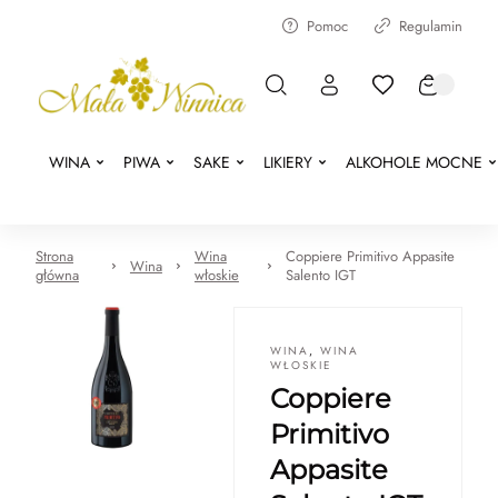
Pomoc
Regulamin
WINA
PIWA
SAKE
LIKIERY
ALKOHOLE MOCNE
Strona
Wina
Coppiere Primitivo Appasite
Wina
główna
włoskie
Salento IGT
WINA
,
WINA
WŁOSKIE
Coppiere
Primitivo
Appasite