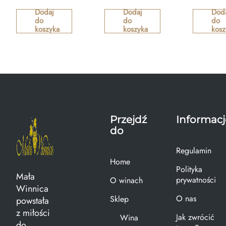
Dodaj
Dodaj
Dod
do
do
do
koszyka
koszyka
kosz
Przejdź
Informacj
do
Regulamin
Home
Polityka
Mała
prywatności
O winach
Winnica
O nas
Sklep
powstała
z miłości
Jak zwrócić
Wina
do