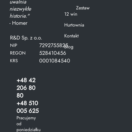
uwalnia
Zestaw
niezwykłe
12 win
historie."
- Homer
Hurtownia
Kontakt
R&D Sp. z o.o.
7292755825
NIP
Blog
528410456
REGON
0001084540
KRS
+48 42
206 80
80
+48 510
005 625
Pracujemy
od
poniedziałku