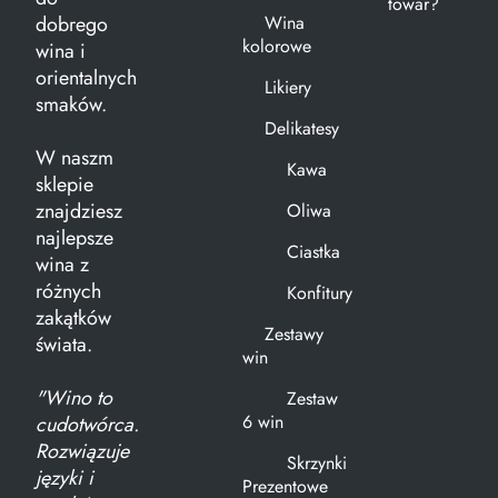
towar?
dobrego
Wina
kolorowe
wina i
orientalnych
Likiery
smaków.
Delikatesy
W naszm
Kawa
sklepie
znajdziesz
Oliwa
najlepsze
Ciastka
wina z
różnych
Konfitury
zakątków
Zestawy
świata.
win
"Wino to
Zestaw
6 win
cudotwórca.
Rozwiązuje
Skrzynki
języki i
Prezentowe