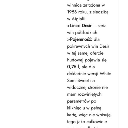
winnica założona w
1958 roku, z siedzibą
w Aigialii.
>
Linia:
Desir
– seria
win półsłodkich.
>
Pojemność:
dla
pokrewnych win Desir
w tej samej ofercie
hurtowej pojawia się
0,75 l
, ale dla
dokładnie wersji White
Semi-Sweet na
widocznej stronie nie
mam rozwiniętych
parametrów po
kliknięciu w pełną
kartę, więc nie wpisuję
tego jako całkowicie