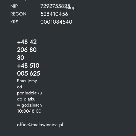
7292755825
NIP
Blog
528410456
REGON
0001084540
KRS
+48 42
206 80
80
+48 510
005 625
Pracujemy
od
poniedziałku
do piątku
w godzinach
10:00-18:00
office@malawinnica.pl