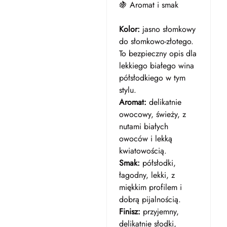
🍇 Aromat i smak
Kolor:
jasno słomkowy
do słomkowo-złotego.
To bezpieczny opis dla
lekkiego białego wina
półsłodkiego w tym
stylu.
Aromat:
delikatnie
owocowy, świeży, z
nutami białych
owoców i lekką
kwiatowością.
Smak:
półsłodki,
łagodny, lekki, z
miękkim profilem i
dobrą pijalnością.
Finisz:
przyjemny,
delikatnie słodki,