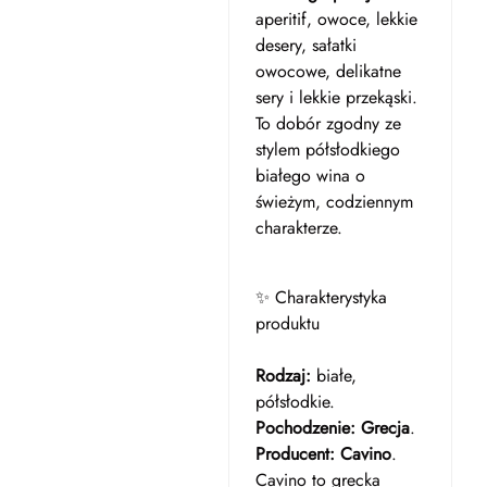
aperitif, owoce, lekkie
desery, sałatki
owocowe, delikatne
sery i lekkie przekąski.
To dobór zgodny ze
stylem półsłodkiego
białego wina o
świeżym, codziennym
charakterze.
✨ Charakterystyka
produktu
Rodzaj:
białe,
półsłodkie.
Pochodzenie:
Grecja
.
Producent:
Cavino
.
Cavino to grecka