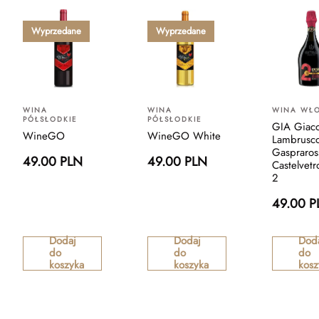
Wyprzedane
Wyprzedane
WINA
WINA
WINA WŁO
PÓŁSŁODKIE
PÓŁSŁODKIE
GIA Giac
WineGO
WineGO White
Lambrusc
Gaspraros
49.00 PLN
49.00 PLN
Castelvet
2
49.00 P
Dodaj
Dodaj
Dod
do
do
do
koszyka
koszyka
kosz