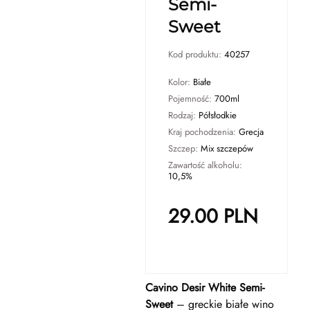
Semi-
Sweet
Kod produktu:
40257
Kolor:
Białe
Pojemność:
700ml
Rodzaj:
Półsłodkie
Kraj pochodzenia:
Grecja
Szczep:
Mix szczepów
Zawartość alkoholu:
10,5%
29.00
PLN
Cavino Desir White Semi-
Sweet
– greckie białe wino