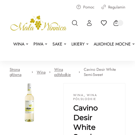
Pomoc
Regulamin
WINA
PIWA
SAKE
LIKIERY
ALKOHOLE MOCNE
Strona
Wina
Cavino Desir White
Wina
główna
półsłodkie
Semi-Sweet
WINA
,
WINA
PÓŁSŁODKIE
Cavino
Desir
White