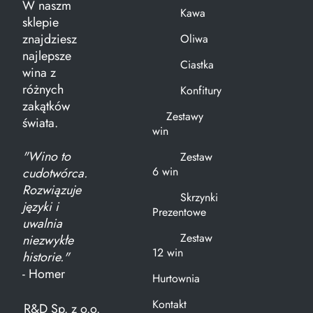
W naszm
Kawa
sklepie
znajdziesz
Oliwa
najlepsze
Ciastka
wina z
różnych
Konfitury
zakątków
Zestawy
świata.
win
"Wino to
Zestaw
6 win
cudotwórca.
Rozwiązuje
Skrzynki
języki i
Prezentowe
uwalnia
Zestaw
niezwykłe
12 win
historie."
- Homer
Hurtownia
Kontakt
R&D Sp. z o.o.