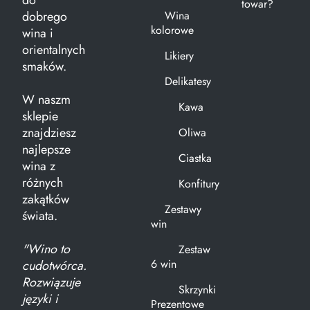
do
towar?
dobrego
Wina
kolorowe
wina i
orientalnych
Likiery
smaków.
Delikatesy
W naszm
Kawa
sklepie
znajdziesz
Oliwa
najlepsze
Ciastka
wina z
różnych
Konfitury
zakątków
Zestawy
świata.
win
"Wino to
Zestaw
6 win
cudotwórca.
Rozwiązuje
Skrzynki
języki i
Prezentowe