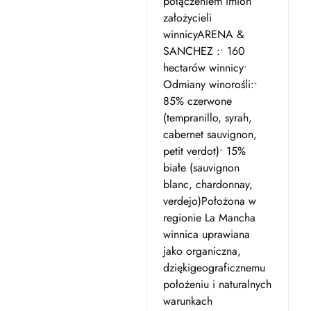
połączeniem imion
założycieli
winnicyARENA &
SANCHEZ :• 160
hectarów winnicy•
Odmiany winorośli:•
85% czerwone
(tempranillo, syrah,
cabernet sauvignon,
petit verdot)• 15%
białe (sauvignon
blanc, chardonnay,
verdejo)Położona w
regionie La Mancha
winnica uprawiana
jako organiczna,
dziękigeograficznemu
położeniu i naturalnych
warunkach