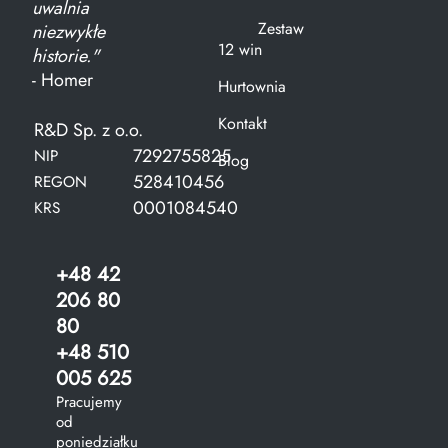
uwalnia
Zestaw
niezwykłe
12 win
historie."
- Homer
Hurtownia
Kontakt
R&D Sp. z o.o.
7292755825
NIP
Blog
528410456
REGON
0001084540
KRS
+48 42
206 80
80
+48 510
005 625
Pracujemy
od
poniedziałku