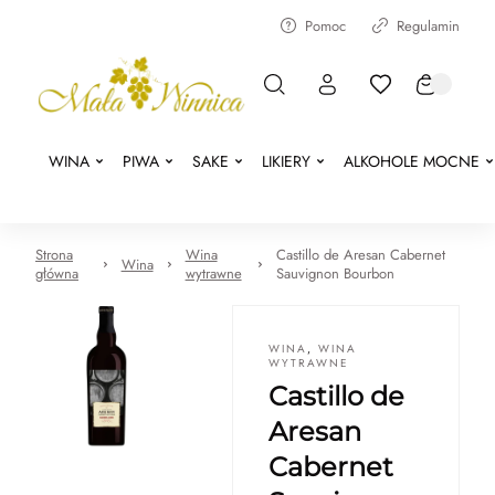
Pomoc
Regulamin
WINA
PIWA
SAKE
LIKIERY
ALKOHOLE MOCNE
Strona
Wina
Castillo de Aresan Cabernet
Wina
główna
wytrawne
Sauvignon Bourbon
WINA
,
WINA
WYTRAWNE
Castillo de
Aresan
Cabernet