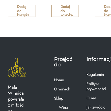
Dodaj
Dodaj
Dod
do
do
do
koszyka
koszyka
kosz
Przejdź
Informacj
do
Regulamin
Home
Polityka
Mała
prywatności
O winach
Winnica
O nas
Sklep
powstała
z miłości
Jak zwrócić
Wina