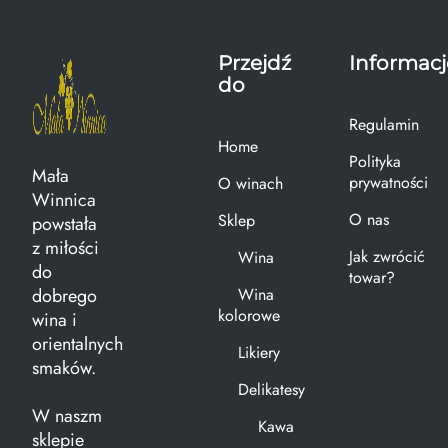
Przejdź
Informacj
do
Regulamin
Home
Polityka
Mała
prywatności
O winach
Winnica
O nas
Sklep
powstała
z miłości
Jak zwrócić
Wina
do
towar?
dobrego
Wina
kolorowe
wina i
orientalnych
Likiery
smaków.
Delikatesy
W naszm
Kawa
sklepie