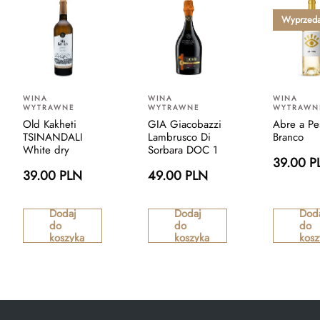
Wyprzed
WINA
WINA
WINA
WYTRAWNE
WYTRAWNE
WYTRAWN
Old Kakheti
GIA Giacobazzi
Abre a Pe
TSINANDALI
Lambrusco Di
Branco
White dry
Sorbara DOC 1
39.00 P
39.00 PLN
49.00 PLN
Dodaj
Dodaj
Dod
do
do
do
koszyka
koszyka
kosz