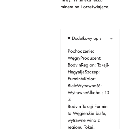
mineralne i orzeźwiające.
Dodatkowy opis
Pochodzenie:
WęgryProducent:
BodvinRegion: Tokaji-
HegyaljaSzczep:
FurmintuKolor:
BiałeWytrawność:
WytrawneAlkohol: 13
%
Bodvin Tokaji Furmint
to Węgierskie białe,
wytrawne wino z
regionu Tokaj.