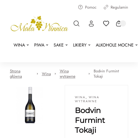
Pomoc
Regulamin
WINA
PIWA
SAKE
LIKIERY
ALKOHOLE MOCNE
Strona
Wina
Bodvin Furmint
Wina
główna
wytrawne
Tokaji
WINA
,
WINA
WYTRAWNE
Bodvin
Furmint
Tokaji