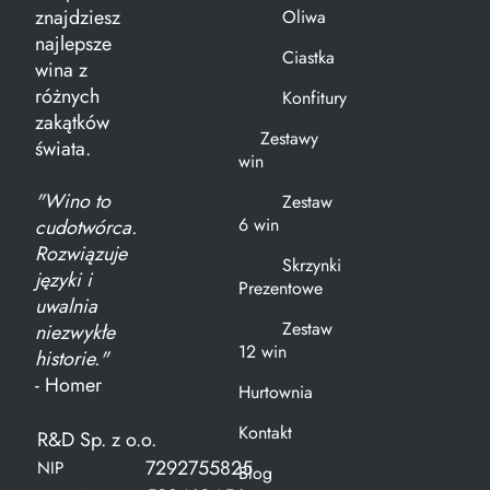
znajdziesz
Oliwa
najlepsze
Ciastka
wina z
różnych
Konfitury
zakątków
Zestawy
świata.
win
"Wino to
Zestaw
6 win
cudotwórca.
Rozwiązuje
Skrzynki
języki i
Prezentowe
uwalnia
Zestaw
niezwykłe
12 win
historie."
- Homer
Hurtownia
Kontakt
R&D Sp. z o.o.
7292755825
NIP
Blog