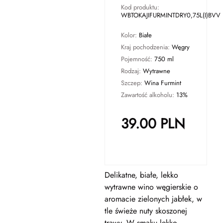
Kod produktu:
WBTOKAJIFURMINTDRY0,75L(I)BVV
Kolor:
Białe
Kraj pochodzenia:
Węgry
Pojemność:
750 ml
Rodzaj:
Wytrawne
Szczep:
Wina Furmint
Zawartość alkoholu:
13%
39.00
PLN
Delikatne, białe, lekko
wytrawne wino węgierskie o
aromacie zielonych jabłek, w
tle świeże nuty skoszonej
trawy. W smaku lekko