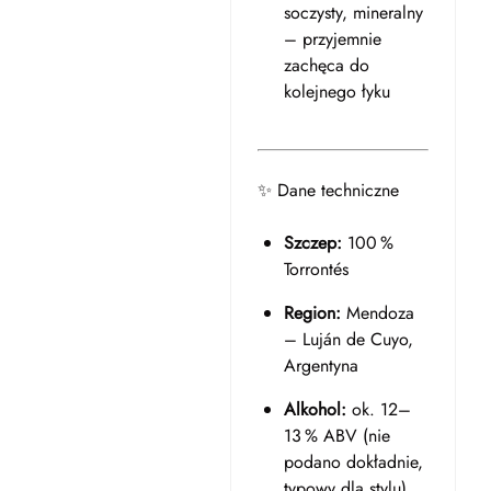
soczysty, mineralny
– przyjemnie
zachęca do
kolejnego łyku
✨ Dane techniczne
Szczep:
100 %
Torrontés
Region:
Mendoza
– Luján de Cuyo,
Argentyna
Alkohol:
ok. 12–
13 % ABV (nie
podano dokładnie,
typowy dla stylu)