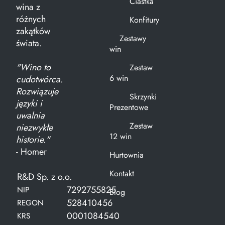
Ciastka
wina z
różnych
Konfitury
zakątków
Zestawy
świata.
win
"Wino to
Zestaw
6 win
cudotwórca.
Rozwiązuje
Skrzynki
języki i
Prezentowe
uwalnia
Zestaw
niezwykłe
12 win
historie."
- Homer
Hurtownia
Kontakt
R&D Sp. z o.o.
7292755825
NIP
Blog
528410456
REGON
0001084540
KRS