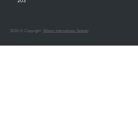
203
2026 © Copyright.
Sklepy internetowe Selesto