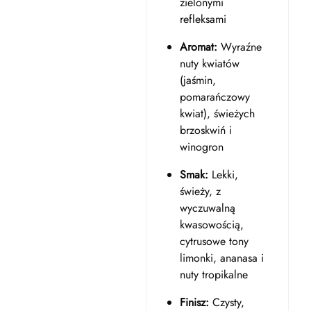
zielonymi
refleksami
Aromat:
Wyraźne
nuty kwiatów
(jaśmin,
pomarańczowy
kwiat), świeżych
brzoskwiń i
winogron
Smak:
Lekki,
świeży, z
wyczuwalną
kwasowością,
cytrusowe tony
limonki, ananasa i
nuty tropikalne
Finisz:
Czysty,