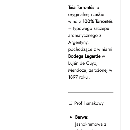
Teia Torrontés
to
oryginalne, rześkie
wino z
100% Torrontés
– typowego szczepu
aromatycznego z
Argentyny,
pochodzące z winiarni
Bodega Lagarde
w
Luján de Cuyo,
Mendoza, założonej w
1897 roku .
👃 Profil smakowy
Barwa:
Jasnokremowa z