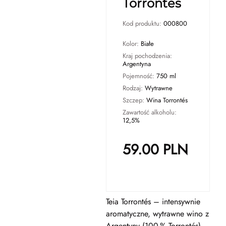
Torrontes
Kod produktu:
000800
Kolor:
Białe
Kraj pochodzenia:
Argentyna
Pojemność:
750 ml
Rodzaj:
Wytrawne
Szczep:
Wina Torrontés
Zawartość alkoholu:
12,5%
59.00
PLN
Teia Torrontés – intensywnie
aromatyczne, wytrawne wino z
Argentyny (100 % Torrontés).