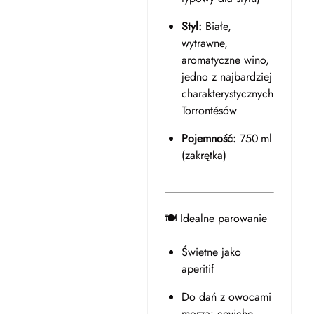
Styl:
Białe,
wytrawne,
aromatyczne wino,
jedno z najbardziej
charakterystycznych
Torrontésów
Pojemność:
750 ml
(zakrętka)
🍽️ Idealne parowanie
Świetne jako
aperitif
Do dań z owocami
morza: ceviche,