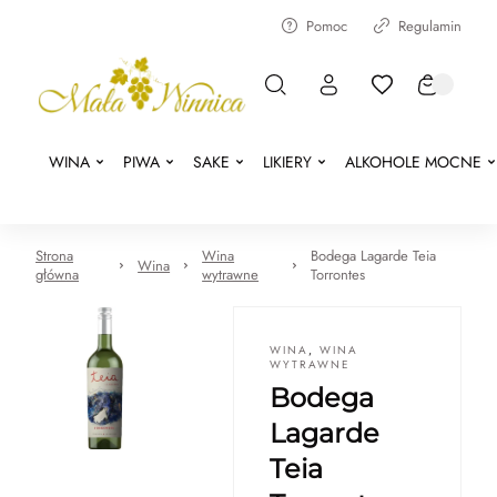
Pomoc
Regulamin
WINA
PIWA
SAKE
LIKIERY
ALKOHOLE MOCNE
Strona
Wina
Bodega Lagarde Teia
Wina
główna
wytrawne
Torrontes
WINA
,
WINA
WYTRAWNE
Bodega
Lagarde
Teia