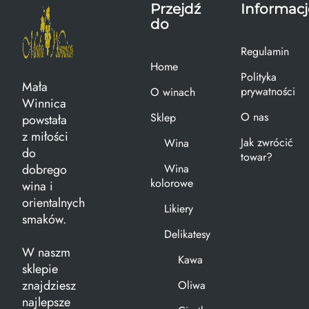
Przejdź
Informacj
do
Regulamin
Home
Polityka
Mała
prywatności
O winach
Winnica
O nas
Sklep
powstała
z miłości
Jak zwrócić
Wina
do
towar?
dobrego
Wina
kolorowe
wina i
orientalnych
Likiery
smaków.
Delikatesy
W naszm
Kawa
sklepie
znajdziesz
Oliwa
najlepsze