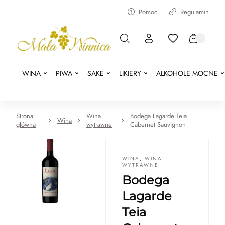
Pomoc
Regulamin
WINA
PIWA
SAKE
LIKIERY
ALKOHOLE MOCNE
Strona
Wina
Bodega Lagarde Teia
Wina
główna
wytrawne
Cabernet Sauvignon
WINA
,
WINA
WYTRAWNE
Bodega
Lagarde
Teia