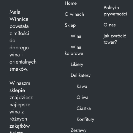
Home
Polityka
Mała
prywatności
O winach
Winnica
O nas
Sklep
powstała
z miłości
Jak zwrócić
Wina
do
towar?
dobrego
Wina
kolorowe
wina i
orientalnych
Likiery
smaków.
Delikatesy
W naszm
Kawa
sklepie
znajdziesz
Oliwa
najlepsze
Ciastka
wina z
różnych
Konfitury
zakątków
Zestawy