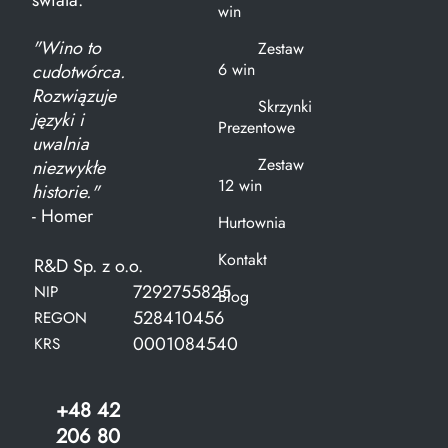
świata.
win
"Wino to
Zestaw
6 win
cudotwórca.
Rozwiązuje
Skrzynki
języki i
Prezentowe
uwalnia
Zestaw
niezwykłe
12 win
historie."
- Homer
Hurtownia
Kontakt
R&D Sp. z o.o.
7292755825
NIP
Blog
528410456
REGON
0001084540
KRS
+48 42
206 80