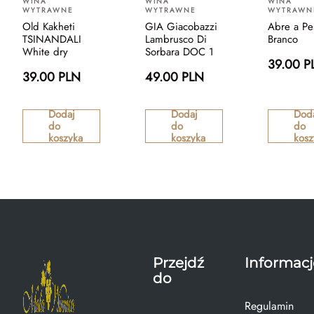
WINA
WINA
WINA
WYTRAWNE
WYTRAWNE
WYTRAWN
Old Kakheti
GIA Giacobazzi
Abre a Pe
TSINANDALI
Lambrusco Di
Branco
White dry
Sorbara DOC 1
39.00 P
39.00 PLN
49.00 PLN
Dodaj
Dodaj
Dod
do
do
do
koszyka
koszyka
kosz
Przejdź
Informacj
do
Regulamin