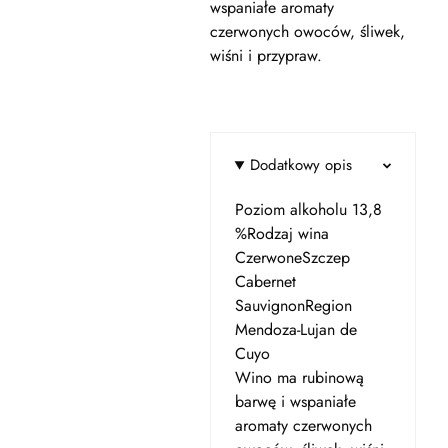
wspaniałe aromaty
czerwonych owoców, śliwek,
wiśni i przypraw.
Dodatkowy opis
Poziom alkoholu 13,8
%Rodzaj wina
CzerwoneSzczep
Cabernet
SauvignonRegion
Mendoza-Lujan de
Cuyo
Wino ma rubinową
barwę i wspaniałe
aromaty czerwonych