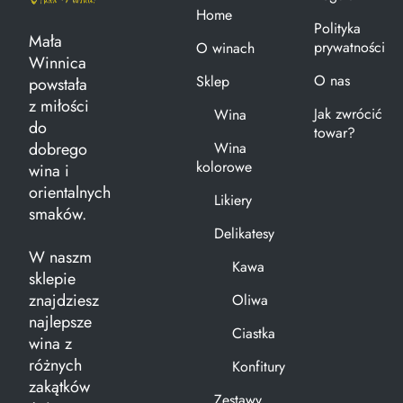
Home
Polityka
Mała
prywatności
O winach
Winnica
O nas
Sklep
powstała
z miłości
Jak zwrócić
Wina
do
towar?
dobrego
Wina
kolorowe
wina i
orientalnych
Likiery
smaków.
Delikatesy
W naszm
Kawa
sklepie
znajdziesz
Oliwa
najlepsze
Ciastka
wina z
różnych
Konfitury
zakątków
Zestawy