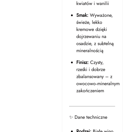
kwiatów i wanilii
Smak:
Wyważone,
świeże, lekko
kremowe dzięki
dojrzewaniu na
osadzie, z subtelną
mineralnością
Finisz:
Czysty,
rześki i dobrze
zbalansowany – z
owocowo‑mineralnym
zakończeniem
✨ Dane techniczne
Rodzaj:
Białe wino