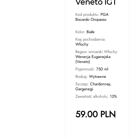
Veneto IGT
Kod produktu:
PGA
Biscardo Oropasso
Kolor:
Białe
Kraj pochodzenia:
Włochy
Region winiarski Włochy:
Wenecja Euganejska
(Veneto)
Pojemność:
750 ml
Rodzaj:
Wytrawne
Szczep:
Chardonnay,
Garganegi
Zawartość alkoholu:
13%
59.00
PLN