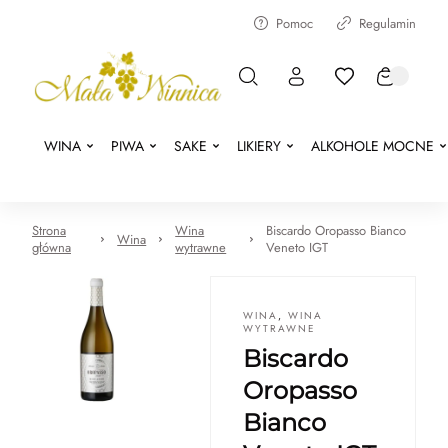
Pomoc
Regulamin
WINA
PIWA
SAKE
LIKIERY
ALKOHOLE MOCNE
Strona
Wina
Biscardo Oropasso Bianco
Wina
główna
wytrawne
Veneto IGT
WINA
,
WINA
WYTRAWNE
Biscardo
Oropasso
Bianco