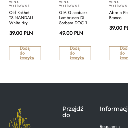
WINA
WINA
WINA
WYTRAWNE
WYTRAWNE
WYTRAWN
Old Kakheti
GIA Giacobazzi
Abre a Pe
TSINANDALI
Lambrusco Di
Branco
White dry
Sorbara DOC 1
39.00 P
39.00 PLN
49.00 PLN
Dodaj
Dodaj
Dod
do
do
do
koszyka
koszyka
kosz
Przejdź
Informacj
do
Regulamin