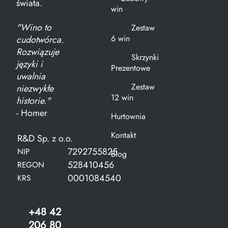
świata.
win
"Wino to
Zestaw
6 win
cudotwórca.
Rozwiązuje
Skrzynki
języki i
Prezentowe
uwalnia
Zestaw
niezwykłe
12 win
historie."
- Homer
Hurtownia
Kontakt
R&D Sp. z o.o.
7292755825
NIP
Blog
528410456
REGON
0001084540
KRS
+48 42
206 80