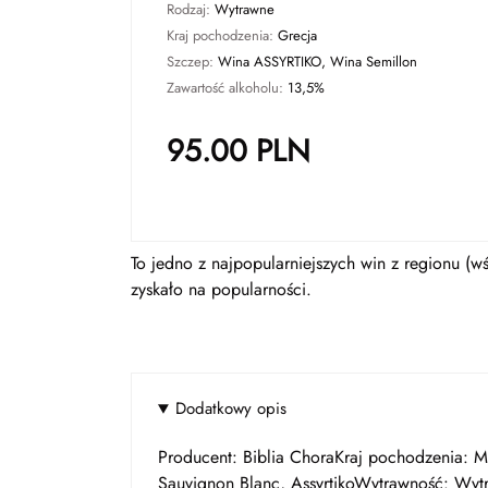
Rodzaj:
Wytrawne
Kraj pochodzenia:
Grecja
Szczep:
Wina ASSYRTIKO, Wina Semillon
Zawartość alkoholu:
13,5%
95.00
PLN
To jedno z najpopularniejszych win z regionu (
zyskało na popularności.
Dodatkowy opis
Producent: Biblia ChoraKraj pochodzenia: 
Sauvignon Blanc, AssyrtikoWytrawność: Wyt