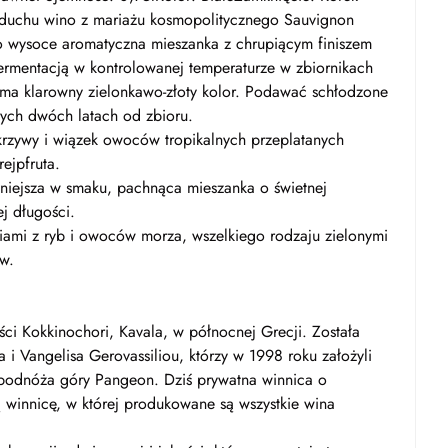
 duchu wino z mariażu kosmopolitycznego Sauvignon
to wysoce aromatyczna mieszanka z chrupiącym finiszem
 fermentacją w kontrolowanej temperaturze w zbiornikach
o ma klarowny zielonkawo-złoty kolor. Podawać schłodzone
zych dwóch latach od zbioru.
rzywy i wiązek owoców tropikalnych przeplatanych
ejpfruta.
łniejsza w smaku, pachnąca mieszanka o świetnej
j długości.
iami z ryb i owoców morza, wszelkiego rodzaju zielonymi
ów.
ści Kokkinochori, Kavala, w północnej Grecji. Została
a i Vangelisa Gerovassiliou, którzy w 1998 roku założyli
 podnóża góry Pangeon. Dziś prywatna winnica o
winnicę, w której produkowane są wszystkie wina