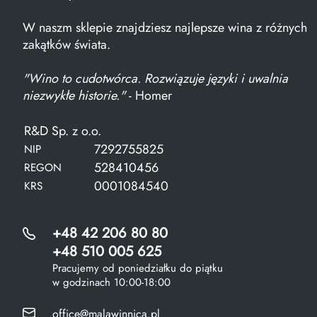
W naszm sklepie znajdziesz najlepsze wina z różnych
zakątków świata.
"Wino to cudotwórca. Rozwiązuje języki i uwalnia
niezwykłe historie."
- Homer
R&D Sp. z o.o.
7292755825
NIP
528410456
REGON
0001084540
KRS
+48 42 206 80 80
+48 510 005 625
Pracujemy od poniedziałku do piątku
w godzinach 10:00-18:00
office@malawinnica.pl