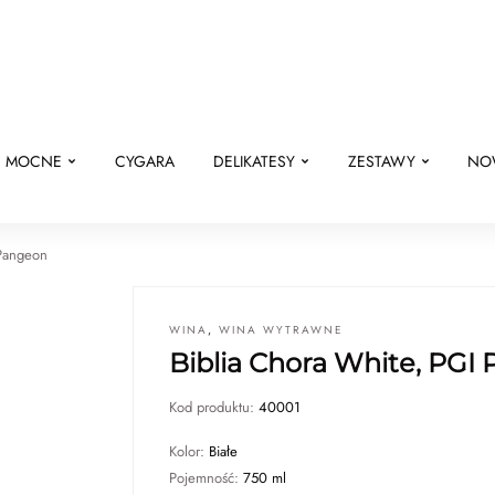
E MOCNE
CYGARA
DELIKATESY
ZESTAWY
NO
 Pangeon
WINA
,
WINA WYTRAWNE
Biblia Chora White, PGI
Kod produktu:
40001
Kolor:
Białe
Pojemność:
750 ml