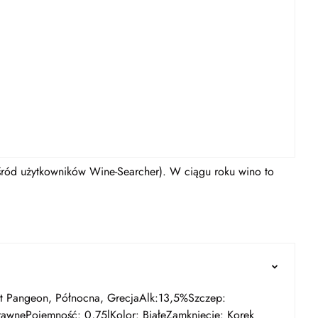
wśród użytkowników Wine-Searcher). W ciągu roku wino to
Mt Pangeon, Północna, GrecjaAlk:13,5%Szczep:
rawnePojemność: 0,75lKolor: BiałeZamknięcie: Korek