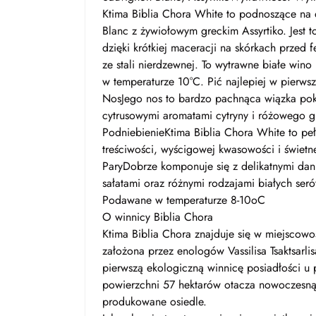
Ktima Biblia Chora White to podnoszące na
Blanc z żywiołowym greckim Assyrtiko. Jest 
dzięki krótkiej maceracji na skórkach przed
ze stali nierdzewnej. To wytrawne białe win
w temperaturze 10°C. Pić najlepiej w pierws
NosJego nos to bardzo pachnąca wiązka pok
cytrusowymi aromatami cytryny i różowego gr
PodniebienieKtima Biblia Chora White to pe
treściwości, wyścigowej kwasowości i świetne
ParyDobrze komponuje się z delikatnymi dan
sałatami oraz różnymi rodzajami białych ser
Podawane w temperaturze 8-10oC
O winnicy Biblia Chora
Ktima Biblia Chora znajduje się w miejscowo
założona przez enologów Vassilisa Tsaktsarlis
pierwszą ekologiczną winnicę posiadłości u
powierzchni 57 hektarów otacza nowoczesną 
produkowane osiedle.