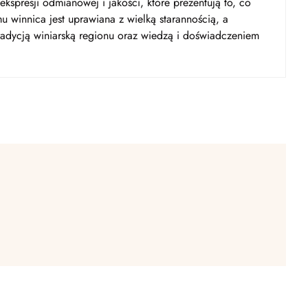
ekspresji odmianowej i jakości, które prezentują to, co
u winnica jest uprawiana z wielką starannością, a
tradycją winiarską regionu oraz wiedzą i doświadczeniem