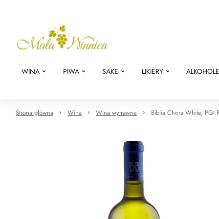
WINA
PIWA
SAKE
LIKIERY
ALKOHOL
Strona główna
Wina
Wina wytrawne
Biblia Chora White, PGI