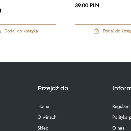
39.00 PLN
N
Dodaj do koszyka
Dodaj do kosz
Przejdź do
Infor
Home
Regulami
O winach
Polityka 
Sklep
O nas