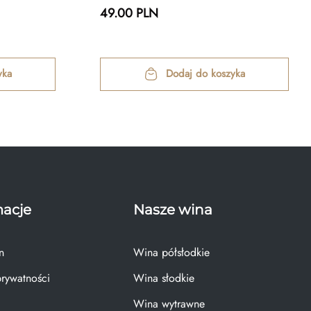
49.00 PLN
yka
Dodaj do koszyka
macje
Nasze wina
n
Wina półsłodkie
prywatności
Wina słodkie
Wina wytrawne