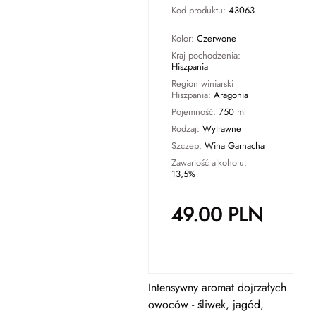
Kod produktu:
43063
Kolor:
Czerwone
Kraj pochodzenia:
Hiszpania
Region winiarski
Hiszpania:
Aragonia
Pojemność:
750 ml
Rodzaj:
Wytrawne
Szczep:
Wina Garnacha
Zawartość alkoholu:
13,5%
49.00
PLN
Intensywny aromat dojrzałych
owoców - śliwek, jagód,