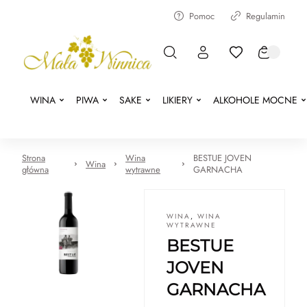
Pomoc
Regulamin
WINA
PIWA
SAKE
LIKIERY
ALKOHOLE MOCNE
Strona
Wina
BESTUE JOVEN
Wina
główna
wytrawne
GARNACHA
WINA
,
WINA
WYTRAWNE
BESTUE
JOVEN
GARNACHA