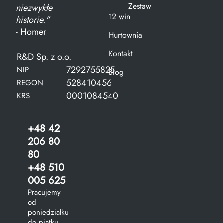
Zestaw
niezwykłe
12 win
historie."
- Homer
Hurtownia
Kontakt
R&D Sp. z o.o.
7292755825
NIP
Blog
528410456
REGON
0001084540
KRS
+48 42
206 80
80
+48 510
005 625
Pracujemy
od
poniedziałku
do piątku