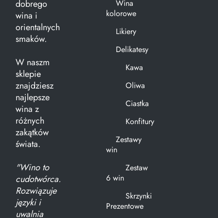
dobrego
Wina
kolorowe
wina i
orientalnych
Likiery
smaków.
Delikatesy
W naszm
Kawa
sklepie
znajdziesz
Oliwa
najlepsze
Ciastka
wina z
różnych
Konfitury
zakątków
Zestawy
świata.
win
"Wino to
Zestaw
6 win
cudotwórca.
Rozwiązuje
Skrzynki
języki i
Prezentowe
uwalnia