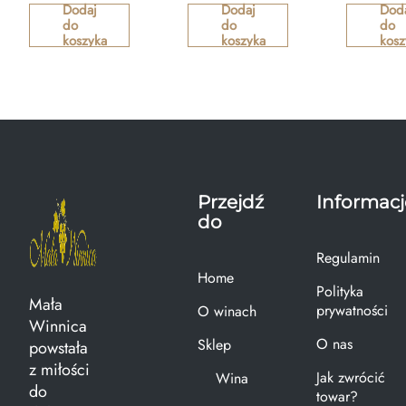
Dodaj
Dodaj
Dod
do
do
do
koszyka
koszyka
kosz
Przejdź
Informacj
do
Regulamin
Home
Polityka
Mała
prywatności
O winach
Winnica
O nas
Sklep
powstała
z miłości
Jak zwrócić
Wina
do
towar?