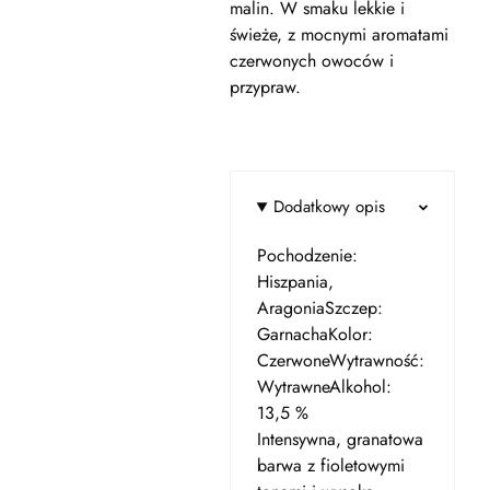
malin. W smaku lekkie i
świeże, z mocnymi aromatami
czerwonych owoców i
przypraw.
Dodatkowy opis
Pochodzenie:
Hiszpania,
AragoniaSzczep:
GarnachaKolor:
CzerwoneWytrawność:
WytrawneAlkohol:
13,5 %
Intensywna, granatowa
barwa z fioletowymi