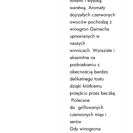
tonami i wysoką
warstwą.
Aromaty
dojrzałych czerwonych
owoców pochodzą z
winogron Garnacha
uprawianych w
naszych
winnicach.
Wyraziste i
aksamitne na
podniebieniu z
obecnością bardzo
delikatnego tostu
dzięki krótkiemu
przejściu przez beczkę.
Polecane
do
grillowanych
czerwonych mięs i
serów
Gdy winogrona