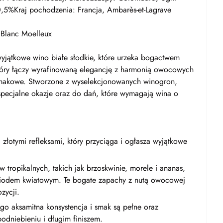
,5%Kraj pochodzenia: Francja, Ambarès-et-Lagrave
 Blanc Moelleux
wyjątkowe wino białe słodkie, które urzeka bogactwem
 który łączy wyrafinowaną elegancję z harmonią owocowych
akowe. Stworzone z wyselekcjonowanych winogron,
specjalne okazje oraz do dań, które wymagają wina o
złotymi refleksami, który przyciąga i ogłasza wyjątkowe
ropikalnych, takich jak brzoskwinie, morele i ananas,
 miodem kwiatowym. Te bogate zapachy z nutą owocowej
zycji.
ego aksamitna konsystencja i smak są pełne oraz
odniebieniu i długim finiszem.