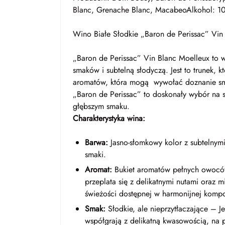
Blanc, Grenache Blanc, MacabeoAlkohol: 10
Wino Białe Słodkie „Baron de Perissac” Vin
„Baron de Perissac” Vin Blanc Moelleux to 
smaków i subtelną słodyczą. Jest to trunek,
aromatów, która mogą wywołać doznanie sm
„Baron de Perissac” to doskonały wybór na 
głębszym smaku.
Charakterystyka wina:
Barwa:
Jasno-słomkowy kolor z subtelnymi 
smaki.
Aromat:
Bukiet aromatów pełnych owoców t
przeplata się z delikatnymi nutami oraz
świeżości dostępnej w harmonijnej kompo
Smak:
Słodkie, ale nieprzytłaczające – J
współgrają z delikatną kwasowością, na p