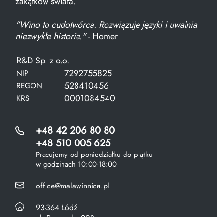
zakątków świata.
"Wino to cudotwórca. Rozwiązuje języki i uwalnia
niezwykłe historie."
- Homer
R&D Sp. z o.o.
7292755825
NIP
528410456
REGON
0001084540
KRS
+48 42 206 80 80
+48 510 005 625
Pracujemy od poniedziałku do piątku
w godzinach 10:00-18:00
office@malawinnica.pl
93-364 Łódź