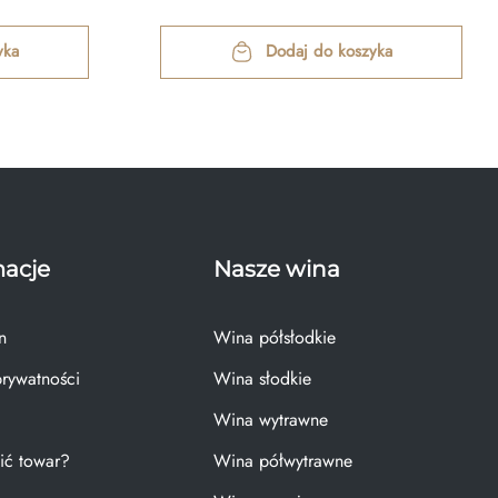
yka
Dodaj do koszyka
macje
Nasze wina
n
Wina półsłodkie
prywatności
Wina słodkie
Wina wytrawne
ić towar?
Wina półwytrawne