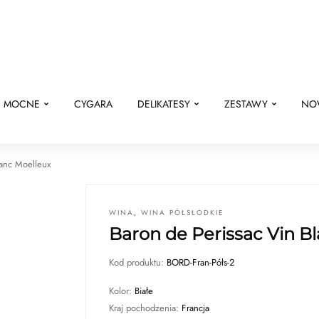
E MOCNE
CYGARA
DELIKATESY
ZESTAWY
NO
lanc Moelleux
WINA
,
WINA PÓŁSŁODKIE
Baron de Perissac Vin B
Kod produktu:
BORD-Fran-Półs-2
Kolor:
Białe
Kraj pochodzenia:
Francja