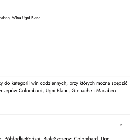
abeo, Wina Ugni Blanc
ży do kategorii win codziennych, przy których można spędzić
szczepów Colombard, Ugni Blanc, Grenache i Macabeo
p: PółsłodkieRodzaj: BiałeSzczepy: Colombard, Ugni