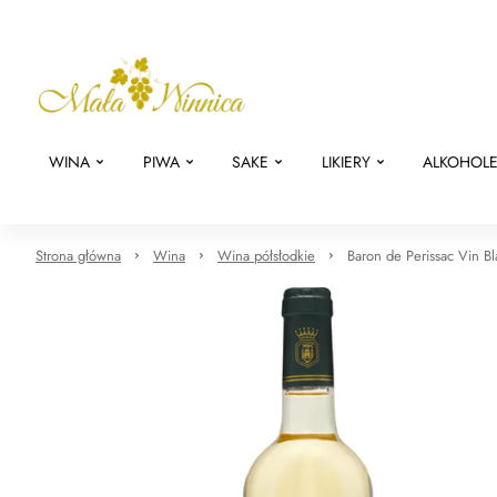
WINA
PIWA
SAKE
LIKIERY
ALKOHOL
Strona główna
Wina
Wina półsłodkie
Baron de Perissac Vin B