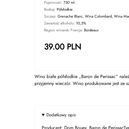
Pojemność:
750 ml
Rodzaj:
Półsłodkie
Szczep:
Grenache Blanc, Wina Colombard, Wina Mac
Zawartość alkoholu:
10,5%
Region winiarski Francja:
Bordeaux
39.00
PLN
Wino białe półsłodkie „Baron de Perissac” nale
przyjemny wieczór. Wino produkowane jest ze 
Dodatkowy opis
Producent: Dom Bouey, Baron de PerissacTy