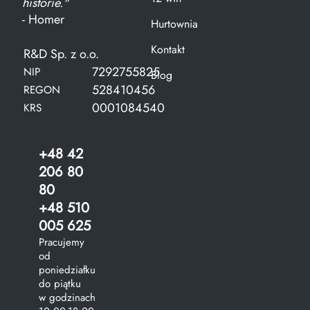
historie."
- Homer
Hurtownia
Kontakt
R&D Sp. z o.o.
7292755825
NIP
Blog
528410456
REGON
0001084540
KRS
+48 42
206 80
80
+48 510
005 625
Pracujemy
od
poniedziałku
do piątku
w godzinach