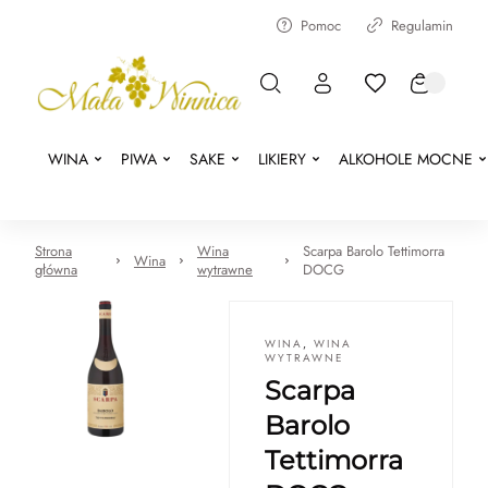
Pomoc
Regulamin
WINA
PIWA
SAKE
LIKIERY
ALKOHOLE MOCNE
Strona
Wina
Scarpa Barolo Tettimorra
Wina
główna
wytrawne
DOCG
WINA
,
WINA
WYTRAWNE
Scarpa
Barolo
Tettimorra