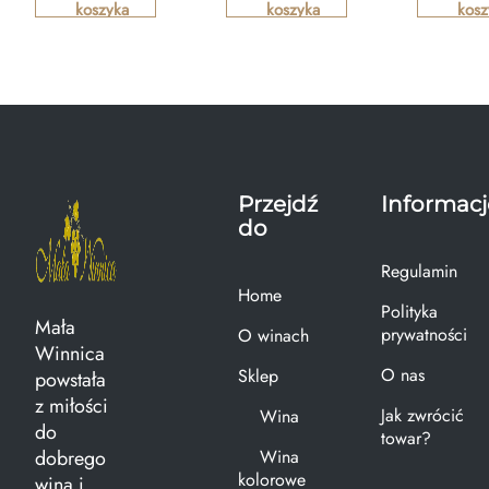
koszyka
koszyka
kosz
Przejdź
Informacj
do
Regulamin
Home
Polityka
Mała
prywatności
O winach
Winnica
O nas
Sklep
powstała
z miłości
Jak zwrócić
Wina
do
towar?
dobrego
Wina
kolorowe
wina i