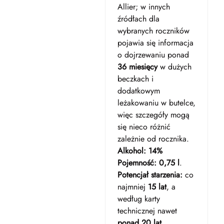
Allier; w innych
źródłach dla
wybranych roczników
pojawia się informacja
o dojrzewaniu ponad
36 miesięcy
w dużych
beczkach i
dodatkowym
leżakowaniu w butelce,
więc szczegóły mogą
się nieco różnić
zależnie od rocznika.
Alkohol:
14%
Pojemność:
0,75 l
.
Potencjał starzenia:
co
najmniej
15 lat
, a
według karty
technicznej nawet
ponad 20 lat
.