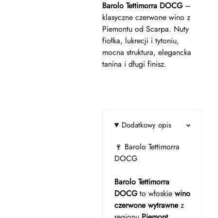
Barolo Tettimorra DOCG
–
klasyczne czerwone wino z
Piemontu od Scarpa. Nuty
fiołka, lukrecji i tytoniu,
mocna struktura, elegancka
tanina i długi finisz.
Dodatkowy opis
🍷 Barolo Tettimorra
DOCG
Barolo Tettimorra
DOCG
to włoskie
wino
czerwone wytrawne
z
regionu
Piemont
,