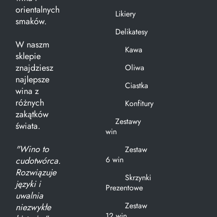
orientalnych
Likiery
smaków.
Delikatesy
W naszm
Kawa
sklepie
znajdziesz
Oliwa
najlepsze
Ciastka
wina z
różnych
Konfitury
zakątków
Zestawy
świata.
win
"Wino to
Zestaw
6 win
cudotwórca.
Rozwiązuje
Skrzynki
języki i
Prezentowe
uwalnia
Zestaw
niezwykłe
12 win