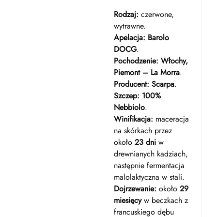
Rodzaj:
czerwone,
wytrawne.
Apelacja:
Barolo
DOCG
.
Pochodzenie:
Włochy,
Piemont – La Morra
.
Producent:
Scarpa
.
Szczep:
100%
Nebbiolo
.
Winifikacja:
maceracja
na skórkach przez
około
23 dni
w
drewnianych kadziach,
następnie fermentacja
malolaktyczna w stali.
Dojrzewanie:
około
29
miesięcy
w beczkach z
francuskiego dębu