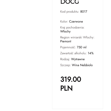
DOCG
Kod produktu:
8017
Kolor:
Czerwone
Kraj pochodzenia:
Włochy
Region winiarski Włochy:
Piemont
Pojemność:
750 ml
Zawartość alkoholu:
14%
Rodzaj:
Wytrawne
Szczep:
Wina Nebbiolo
319.00
PLN