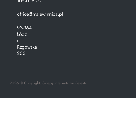
10:00-18:00
office@malawinnica.pl
93-364
Łódź
ul.
Rzgowska
203
2026 © Copyright.
Sklepy internetowe Selesto