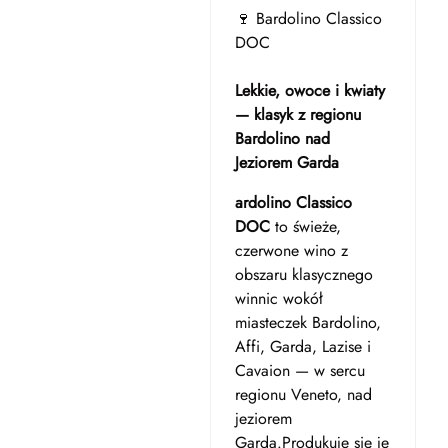
🍷 Bardolino Classico
DOC
Lekkie, owoce i kwiaty
— klasyk z regionu
Bardolino nad
Jeziorem Garda
ardolino Classico
DOC
to świeże,
czerwone wino z
obszaru klasycznego
winnic wokół
miasteczek Bardolino,
Affi, Garda, Lazise i
Cavaion — w sercu
regionu Veneto, nad
jeziorem
Garda.Produkuje się je