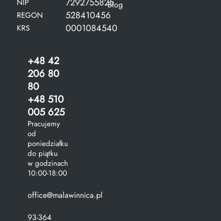
7292755825
NIP
Blog
528410456
REGON
0001084540
KRS
+48 42
206 80
80
+48 510
005 625
Pracujemy
od
poniedziałku
do piątku
w godzinach
10:00-18:00
office@malawinnica.pl
93-364