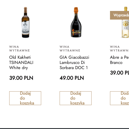
Wyprzed
WINA
WINA
WINA
WYTRAWNE
WYTRAWNE
WYTRAWN
Old Kakheti
GIA Giacobazzi
Abre a Pe
TSINANDALI
Lambrusco Di
Branco
White dry
Sorbara DOC 1
39.00 P
39.00 PLN
49.00 PLN
Dodaj
Dodaj
Dod
do
do
do
koszyka
koszyka
kosz