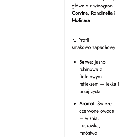
głównie z winogron
Corvina
,
Rondinella
i
Molinara
👃 Profil
smakowo‑zapachowy
Barwa:
Jasno
rubinowa z
fioletowym
refleksem — lekka i
przejrzysta
Aromat:
Świeże
czerwone owoce
— wiśnia,
truskawka,
mnóstwo