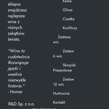
Kawa
sklepie
znajdziesz
Oliwa
najlepsze
Ciastka
wina z
różnych
Konfitury
zakątków
Zestawy
świata.
win
"Wino to
Zestaw
6 win
cudotwórca.
Rozwiązuje
Skrzynki
języki i
Prezentowe
uwalnia
Zestaw
niezwykłe
12 win
historie."
- Homer
Hurtownia
Kontakt
R&D Sp. z o.o.