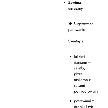
Zawiera
siarczyny
🍽️ Sugerowane
parowanie
Świetny z:
lekkimi
daniami –
sałatki,
pizza,
makaron z
sosami
pomidorowymi
potrawami z
drobiu i ryb