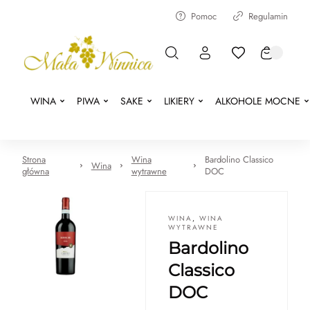
Pomoc
Regulamin
WINA
PIWA
SAKE
LIKIERY
ALKOHOLE MOCNE
Strona
Wina
Bardolino Classico
Wina
główna
wytrawne
DOC
WINA
,
WINA
WYTRAWNE
Bardolino
Classico
DOC