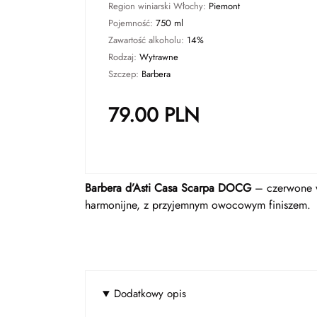
Region winiarski Włochy:
Piemont
Pojemność:
750 ml
Zawartość alkoholu:
14%
Rodzaj:
Wytrawne
Szczep:
Barbera
79.00
PLN
Barbera d’Asti Casa Scarpa DOCG
– czerwone wi
harmonijne, z przyjemnym owocowym finiszem.
Dodatkowy opis