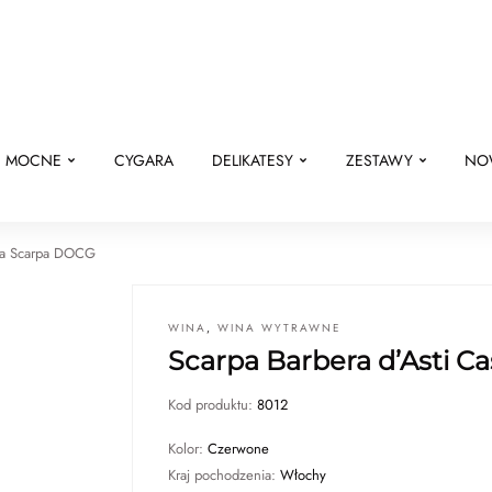
E MOCNE
CYGARA
DELIKATESY
ZESTAWY
NO
asa Scarpa DOCG
WINA
,
WINA WYTRAWNE
Scarpa Barbera d’Asti 
Kod produktu:
8012
Kolor:
Czerwone
Kraj pochodzenia:
Włochy