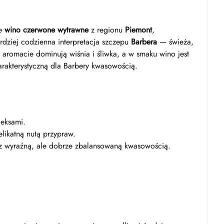
ie
wino czerwone wytrawne
z regionu
Piemont
,
ardziej codzienna interpretacja szczepu
Barbera
— świeża,
romacie dominują wiśnia i śliwka, a w smaku wino jest
arakterystyczną dla Barbery kwasowością.
leksami.
likatną nutą przypraw.
 z wyraźną, ale dobrze zbalansowaną kwasowością.