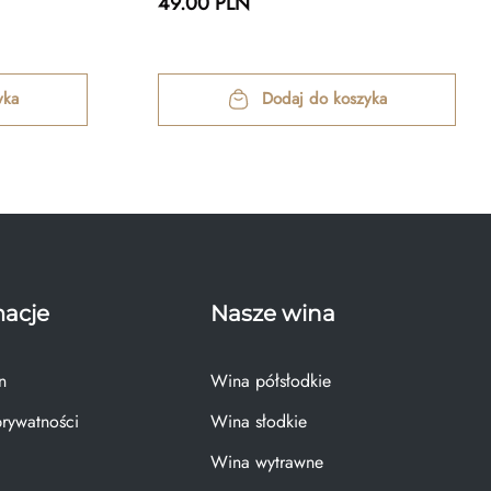
49.00 PLN
yka
Dodaj do koszyka
macje
Nasze wina
n
Wina półsłodkie
prywatności
Wina słodkie
Wina wytrawne