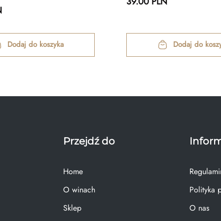
39.00 PLN
N
Dodaj do koszyka
Dodaj do kosz
Przejdź do
Infor
Home
Regulami
O winach
Polityka 
Sklep
O nas