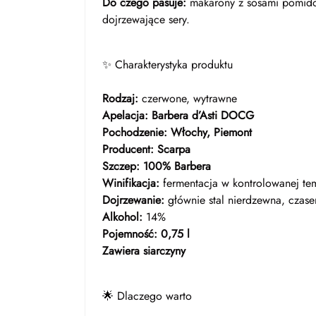
Do czego pasuje:
makarony z sosami pomidor
dojrzewające sery.
✨ Charakterystyka produktu
Rodzaj:
czerwone, wytrawne
Apelacja:
Barbera d’Asti DOCG
Pochodzenie:
Włochy, Piemont
Producent:
Scarpa
Szczep:
100% Barbera
Winifikacja:
fermentacja w kontrolowanej tem
Dojrzewanie:
głównie stal nierdzewna, czase
Alkohol:
14%
Pojemność:
0,75 l
Zawiera siarczyny
🌟 Dlaczego warto