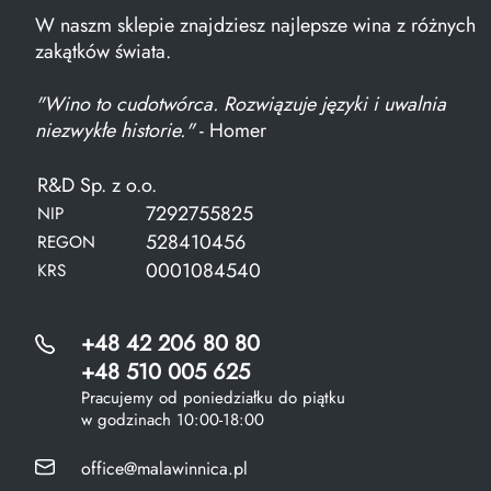
W naszm sklepie znajdziesz najlepsze wina z różnych
zakątków świata.
"Wino to cudotwórca. Rozwiązuje języki i uwalnia
niezwykłe historie."
- Homer
R&D Sp. z o.o.
7292755825
NIP
528410456
REGON
0001084540
KRS
+48 42 206 80 80
+48 510 005 625
Pracujemy od poniedziałku do piątku
w godzinach 10:00-18:00
office@malawinnica.pl