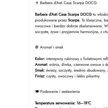
🍷 Barbera d’Asti Casa Scarpa DOCG
Barbera d’Asti Casa Scarpa DOCG
to włosk
produkowane przez
Scarpa
. To klasyczna, b
owocowa i bardzo dobrze zbalansowana. W a
soczyste, żywe i przyjemnie harmonijne, z ch
🍇 Aromat i smak
Kolor:
intensywny rubinowy z fioletowymi ref
Aromat:
wiśnia, śliwka, czerwone owoce z de
Smak:
świeży, soczysty, średnio zbudowany,
Finisz:
czysty, owocowy i lekko pikantny.
🍽️ Podawanie i zestawienia
Temperatura serwowania:
16–18°C
.